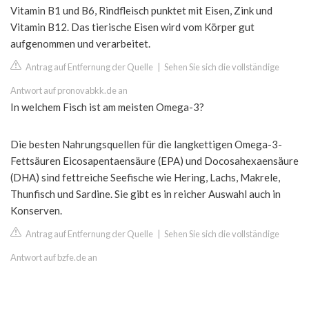
Vitamin B1 und B6, Rindfleisch punktet mit Eisen, Zink und
Vitamin B12. Das tierische Eisen wird vom Körper gut
aufgenommen und verarbeitet.
Antrag auf Entfernung der Quelle
|
Sehen Sie sich die vollständige
Antwort auf pronovabkk.de an
In welchem Fisch ist am meisten Omega-3?
Die besten Nahrungsquellen für die langkettigen Omega-3-
Fettsäuren Eicosapentaensäure (EPA) und Docosahexaensäure
(DHA) sind fettreiche Seefische wie Hering, Lachs, Makrele,
Thunfisch und Sardine. Sie gibt es in reicher Auswahl auch in
Konserven.
Antrag auf Entfernung der Quelle
|
Sehen Sie sich die vollständige
Antwort auf bzfe.de an