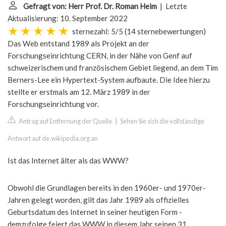
Gefragt von: Herr Prof. Dr. Roman Heim
| Letzte
Aktualisierung: 10. September 2022
sternezahl: 5/5
(
14 sternebewertungen
)
Das Web entstand 1989 als Projekt an der
Forschungseinrichtung CERN, in der Nähe von Genf auf
schweizerischem und französischem Gebiet liegend, an dem Tim
Berners-Lee ein Hypertext-System aufbaute. Die Idee hierzu
stellte er erstmals am 12. März 1989 in der
Forschungseinrichtung vor.
Antrag auf Entfernung der Quelle
|
Sehen Sie sich die vollständige
Antwort auf de.wikipedia.org an
Ist das Internet älter als das WWW?
Obwohl die Grundlagen bereits in den 1960er- und 1970er-
Jahren gelegt worden, gilt das Jahr 1989 als offizielles
Geburtsdatum des Internet in seiner heutigen Form -
demzufolge feiert das WWW in diesem Jahr seinen 31.