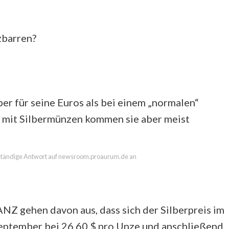
zbarren?
lber für seine Euros als bei einem „normalen“
h mit Silbermünzen kommen sie aber meist
llständige Antwort auf newsroom.proaurum.de an
ANZ gehen davon aus, dass sich der Silberpreis im
September bei 26,60 $ pro Unze und anschließend