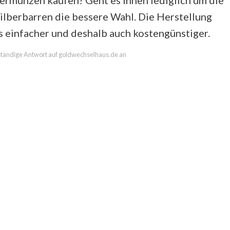
bermünzen kaufen? Geht es Ihnen lediglich um die
Silberbarren die bessere Wahl. Die Herstellung
s einfacher und deshalb auch kostengünstiger.
llständige Antwort auf goldwechselhaus.de an