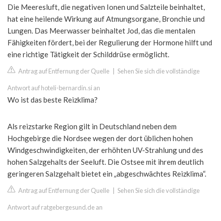
Die Meeresluft, die negativen Ionen und Salzteile beinhaltet,
hat eine heilende Wirkung auf Atmungsorgane, Bronchie und
Lungen. Das Meerwasser beinhaltet Jod, das die mentalen
Fähigkeiten fördert, bei der Regulierung der Hormone hilft und
eine richtige Tätigkeit der Schilddrüse ermöglicht.
Antrag auf Entfernung der Quelle
|
Sehen Sie sich die vollständige
Antwort auf hoteli-bernardin.si an
Wo ist das beste Reizklima?
Als reizstarke Region gilt in Deutschland neben dem
Hochgebirge die Nordsee wegen der dort üblichen hohen
Windgeschwindigkeiten, der erhöhten UV-Strahlung und des
hohen Salzgehalts der Seeluft. Die Ostsee mit ihrem deutlich
geringeren Salzgehalt bietet ein „abgeschwächtes Reizklima“.
Antrag auf Entfernung der Quelle
|
Sehen Sie sich die vollständige
Antwort auf ratgebergesund.de an