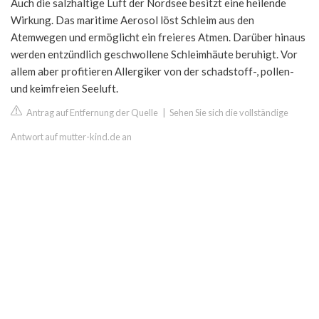
Auch die salzhaltige Luft der Nordsee besitzt eine heilende
Wirkung. Das maritime Aerosol löst Schleim aus den
Atemwegen und ermöglicht ein freieres Atmen. Darüber hinaus
werden entzündlich geschwollene Schleimhäute beruhigt. Vor
allem aber profitieren Allergiker von der schadstoff-, pollen-
und keimfreien Seeluft.
Antrag auf Entfernung der Quelle
|
Sehen Sie sich die vollständige
Antwort auf mutter-kind.de an