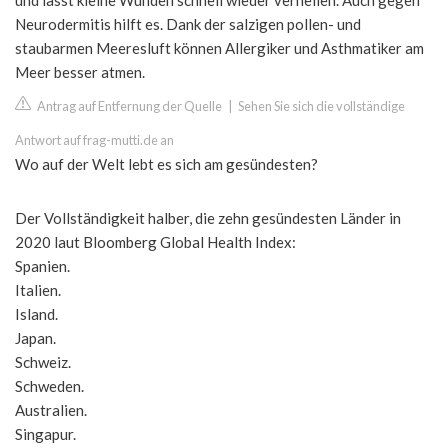
und lässt kleine Wunden schnell wieder verheilen. Auch gegen
Neurodermitis hilft es. Dank der salzigen pollen- und
staubarmen Meeresluft können Allergiker und Asthmatiker am
Meer besser atmen.
Antrag auf Entfernung der Quelle
|
Sehen Sie sich die vollständige
Antwort auf frag-mutti.de an
Wo auf der Welt lebt es sich am gesündesten?
Der Vollständigkeit halber, die zehn gesündesten Länder in
2020 laut Bloomberg Global Health Index:
Spanien.
Italien.
Island.
Japan.
Schweiz.
Schweden.
Australien.
Singapur.