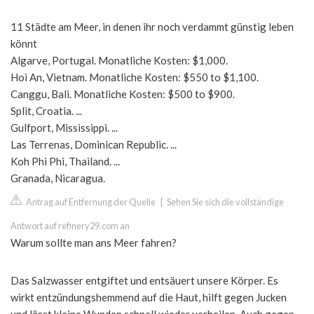
11 Städte am Meer, in denen ihr noch verdammt günstig leben
könnt
Algarve, Portugal. Monatliche Kosten: $1,000.
Hoi An, Vietnam. Monatliche Kosten: $550 to $1,100.
Canggu, Bali. Monatliche Kosten: $500 to $900.
Split, Croatia. ...
Gulfport, Mississippi. ...
Las Terrenas, Dominican Republic. ...
Koh Phi Phi, Thailand. ...
Granada, Nicaragua.
Antrag auf Entfernung der Quelle
|
Sehen Sie sich die vollständige
Antwort auf refinery29.com an
Warum sollte man ans Meer fahren?
Das Salzwasser entgiftet und entsäuert unsere Körper. Es
wirkt entzündungshemmend auf die Haut, hilft gegen Jucken