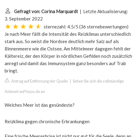
Gefragt von: Corina Marquardt
| Letzte Aktualisierung:
3. September 2022
sternezahl: 4.5/5
(
36 sternebewertungen
)
Je nach Meer fällt die Intensität des Reizklimas unterschiedlich
stark aus. So weist die Nordsee deutlich mehr Salz auf als
Binnenmeere wie die Ostsee. Am Mittelmeer dagegen fehlt der
Kältereiz, der den Körper in nördlichen Gefilden noch zusätzlich
anregt und damit das Immunsystem ganz besonders auf Trab
bringt.
Antrag auf Entfernung der Quelle
|
Sehen Sie sich die vollständige
Antwort auf focus.de an
Welches Meer ist das gesündeste?
Reizklima gegen chronische Erkrankungen
Eine frische Meeresbrise ist nicht nur gut für die Seele, denn an