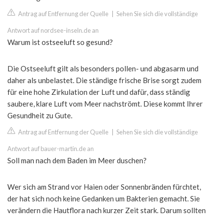
Antrag auf Entfernung der Quelle
|
Sehen Sie sich die vollständige
Antwort auf nordsee-inseln.de an
Warum ist ostseeluft so gesund?
Die Ostseeluft gilt als besonders pollen- und abgasarm und
daher als unbelastet. Die ständige frische Brise sorgt zudem
für eine hohe Zirkulation der Luft und dafür, dass ständig
saubere, klare Luft vom Meer nachströmt. Diese kommt Ihrer
Gesundheit zu Gute.
Antrag auf Entfernung der Quelle
|
Sehen Sie sich die vollständige
Antwort auf bauer-martin.de an
Soll man nach dem Baden im Meer duschen?
Wer sich am Strand vor Haien oder Sonnenbränden fürchtet,
der hat sich noch keine Gedanken um Bakterien gemacht. Sie
verändern die Hautflora nach kurzer Zeit stark. Darum sollten