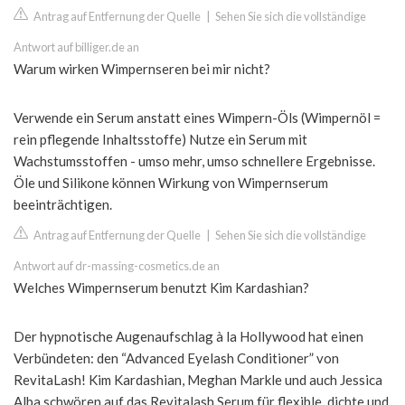
Antrag auf Entfernung der Quelle
|
Sehen Sie sich die vollständige
Antwort auf billiger.de an
Warum wirken Wimpernseren bei mir nicht?
Verwende ein Serum anstatt eines Wimpern-Öls (Wimpernöl =
rein pflegende Inhaltsstoffe) Nutze ein Serum mit
Wachstumsstoffen - umso mehr, umso schnellere Ergebnisse.
Öle und Silikone können Wirkung von Wimpernserum
beeinträchtigen.
Antrag auf Entfernung der Quelle
|
Sehen Sie sich die vollständige
Antwort auf dr-massing-cosmetics.de an
Welches Wimpernserum benutzt Kim Kardashian?
Der hypnotische Augenaufschlag à la Hollywood hat einen
Verbündeten: den “Advanced Eyelash Conditioner” von
RevitaLash! Kim Kardashian, Meghan Markle und auch Jessica
Alba schwören auf das Revitalash Serum für flexible, dichte und