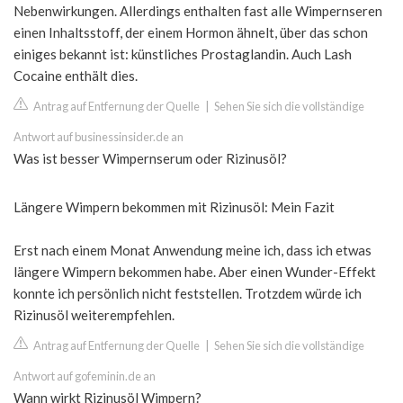
Nebenwirkungen. Allerdings enthalten fast alle Wimpernseren
einen Inhaltsstoff, der einem Hormon ähnelt, über das schon
einiges bekannt ist: künstliches Prostaglandin. Auch Lash
Cocaine enthält dies.
Antrag auf Entfernung der Quelle
|
Sehen Sie sich die vollständige
Antwort auf businessinsider.de an
Was ist besser Wimpernserum oder Rizinusöl?
Längere Wimpern bekommen mit Rizinusöl: Mein Fazit
Erst nach einem Monat Anwendung meine ich, dass ich etwas
längere Wimpern bekommen habe. Aber einen Wunder-Effekt
konnte ich persönlich nicht feststellen. Trotzdem würde ich
Rizinusöl weiterempfehlen.
Antrag auf Entfernung der Quelle
|
Sehen Sie sich die vollständige
Antwort auf gofeminin.de an
Wann wirkt Rizinusöl Wimpern?