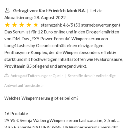
Gefragt von: Karl-Friedrich Jakob B.A.
| Letzte
Aktualisierung: 28. August 2022
sternezahl: 4.6/5
(
53 sternebewertungen
)
Das Serum ist für 12 Euro online und in den Drogeriemärkten
von DM. Das „FX5 Power Formula“ Wimpernserum von
Long4Lashes by Oceanic enthält einen einzigartigen
Penthasymin-Komplex, der die Wimpern besonders effektiv
stärkt und mit hochwertigen Inhaltsstoffen wie Hyaluronsäure,
Provitamin B5 pflegend und anregend wirkt.
Antrag auf Entfernung der Quelle
|
Sehen Sie sich die vollständige
Antwort auf fuersie.de an
Welches Wimpernserum gibt es bei dm?
16 Produkte
29,95 € Svenja WalbergWimpernserum Lashcocaine, 3,5 ml. ...
3,95 € alverde NATURKOSMETIKWimpernserum Overnight