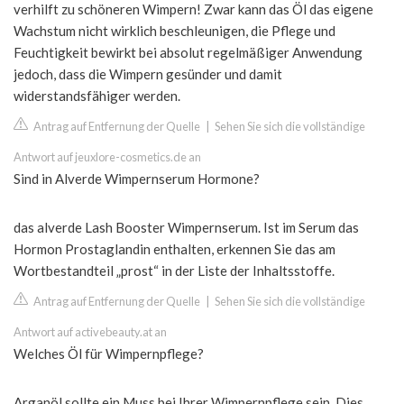
verhilft zu schöneren Wimpern! Zwar kann das Öl das eigene
Wachstum nicht wirklich beschleunigen, die Pflege und
Feuchtigkeit bewirkt bei absolut regelmäßiger Anwendung
jedoch, dass die Wimpern gesünder und damit
widerstandsfähiger werden.
Antrag auf Entfernung der Quelle
|
Sehen Sie sich die vollständige
Antwort auf jeuxlore-cosmetics.de an
Sind in Alverde Wimpernserum Hormone?
das alverde Lash Booster Wimpernserum. Ist im Serum das
Hormon Prostaglandin enthalten, erkennen Sie das am
Wortbestandteil „prost“ in der Liste der Inhaltsstoffe.
Antrag auf Entfernung der Quelle
|
Sehen Sie sich die vollständige
Antwort auf activebeauty.at an
Welches Öl für Wimpernpflege?
Arganöl sollte ein Muss bei Ihrer Wimpernpflege sein. Dies