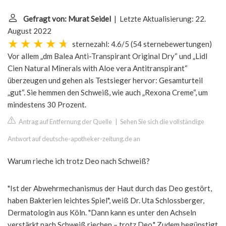
Gefragt von: Murat Seidel
| Letzte Aktualisierung: 22.
August 2022
sternezahl: 4.6/5
(
54 sternebewertungen
)
Vor allem „dm Balea Anti-Transpirant Original Dry“ und „Lidl
Cien Natural Minerals with Aloe vera Antitranspirant“
überzeugen und gehen als Testsieger hervor: Gesamturteil
„gut“. Sie hemmen den Schweiß, wie auch „Rexona Creme“, um
mindestens 30 Prozent.
Antrag auf Entfernung der Quelle
|
Sehen Sie sich die vollständige
Antwort auf deutsche-apotheker-zeitung.de an
Warum rieche ich trotz Deo nach Schweiß?
"Ist der Abwehrmechanismus der Haut durch das Deo gestört,
haben Bakterien leichtes Spiel", weiß Dr. Uta Schlossberger,
Dermatologin aus Köln. "Dann kann es unter den Achseln
verstärkt nach Schweiß riechen – trotz Deo." Zudem begünstigt