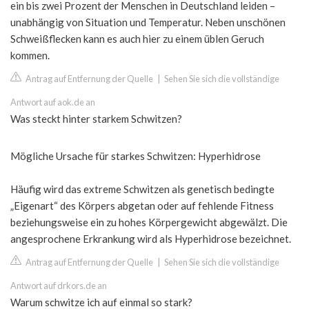
ein bis zwei Prozent der Menschen in Deutschland leiden –
unabhängig von Situation und Temperatur. Neben unschönen
Schweißflecken kann es auch hier zu einem üblen Geruch
kommen.
Antrag auf Entfernung der Quelle
|
Sehen Sie sich die vollständige
Antwort auf aok.de an
Was steckt hinter starkem Schwitzen?
Mögliche Ursache für starkes Schwitzen: Hyperhidrose
Häufig wird das extreme Schwitzen als genetisch bedingte
„Eigenart“ des Körpers abgetan oder auf fehlende Fitness
beziehungsweise ein zu hohes Körpergewicht abgewälzt. Die
angesprochene Erkrankung wird als Hyperhidrose bezeichnet.
Antrag auf Entfernung der Quelle
|
Sehen Sie sich die vollständige
Antwort auf drkors.de an
Warum schwitze ich auf einmal so stark?