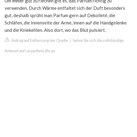
Um immer gut zu riechen gilt es, das Parfum richtig zu
verwenden. Durch Wärme entfaltet sich der Duft besonders
gut, deshalb sprüht man Parfum gern auf Dekolleté, die
Schläfen, die Innenseite der Arme, innen auf die Handgelenke
und die Kniekehlen. Also dort, wo das Blut pulsiert.
Antrag auf Entfernung der Quelle
|
Sehen Sie sich die vollständige
Antwort auf carpediem.life an