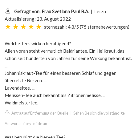
Gefragt von: Frau Svetlana Paul B.A.
| Letzte
Aktualisierung: 23. August 2022
sternezahl: 4.8/5
(
75 sternebewertungen
)
Welche Tees wirken beruhigend?
Allen voran steht vermutlich Baldriantee. Ein Heilkraut, das
schon seit hunderten von Jahren für seine Wirkung bekannt ist.
...
Johanniskraut-Tee für einen besseren Schlaf und gegen
überreizte Nerven. ...
Lavendeltee. ...
Melissen-Tee auch bekannt als Zitronenmelisse. ...
Waldmeistertee.
Antrag auf Entfernung der Quelle
|
Sehen Sie sich die vollständige
Antwort auf oryoki.de an
Was beruhigt die Nerven Tee?