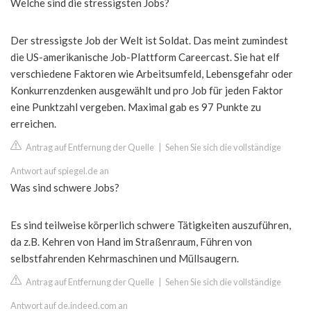
Welche sind die stressigsten Jobs?
Der stressigste Job der Welt ist Soldat. Das meint zumindest
die US-amerikanische Job-Plattform Careercast. Sie hat elf
verschiedene Faktoren wie Arbeitsumfeld, Lebensgefahr oder
Konkurrenzdenken ausgewählt und pro Job für jeden Faktor
eine Punktzahl vergeben. Maximal gab es 97 Punkte zu
erreichen.
Antrag auf Entfernung der Quelle
|
Sehen Sie sich die vollständige
Antwort auf spiegel.de an
Was sind schwere Jobs?
Es sind teilweise körperlich schwere Tätigkeiten auszuführen,
da z.B. Kehren von Hand im Straßenraum, Führen von
selbstfahrenden Kehrmaschinen und Müllsaugern.
Antrag auf Entfernung der Quelle
|
Sehen Sie sich die vollständige
Antwort auf de.indeed.com an