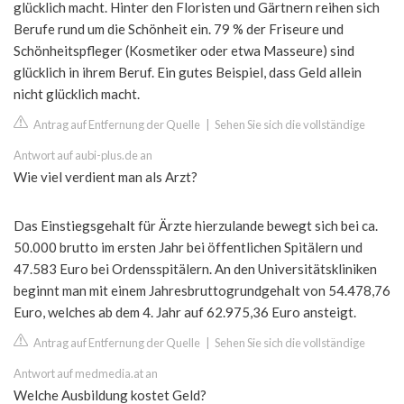
glücklich macht. Hinter den Floristen und Gärtnern reihen sich
Berufe rund um die Schönheit ein. 79 % der Friseure und
Schönheitspfleger (Kosmetiker oder etwa Masseure) sind
glücklich in ihrem Beruf. Ein gutes Beispiel, dass Geld allein
nicht glücklich macht.
Antrag auf Entfernung der Quelle
|
Sehen Sie sich die vollständige
Antwort auf aubi-plus.de an
Wie viel verdient man als Arzt?
Das Einstiegsgehalt für Ärzte hierzulande bewegt sich bei ca.
50.000 brutto im ersten Jahr bei öffentlichen Spitälern und
47.583 Euro bei Ordensspitälern. An den Universitätskliniken
beginnt man mit einem Jahresbruttogrundgehalt von 54.478,76
Euro, welches ab dem 4. Jahr auf 62.975,36 Euro ansteigt.
Antrag auf Entfernung der Quelle
|
Sehen Sie sich die vollständige
Antwort auf medmedia.at an
Welche Ausbildung kostet Geld?