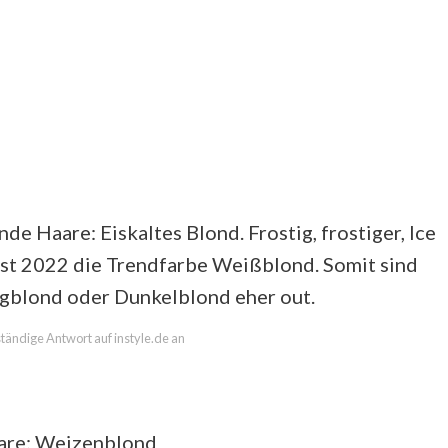
de Haare: Eiskaltes Blond. Frostig, frostiger, Ice
st 2022 die Trendfarbe Weißblond. Somit sind
gblond oder Dunkelblond eher out.
lständige Antwort auf instyle.de an
are: Weizenblond