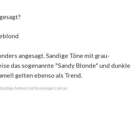
gesagt?
leblond
ders angesagt. Sandige Töne mit grau-
eise das sogenannte "Sandy Blonde" und dunkle
mell gelten ebenso als Trend.
lständige Antwort auf breuninger.com an