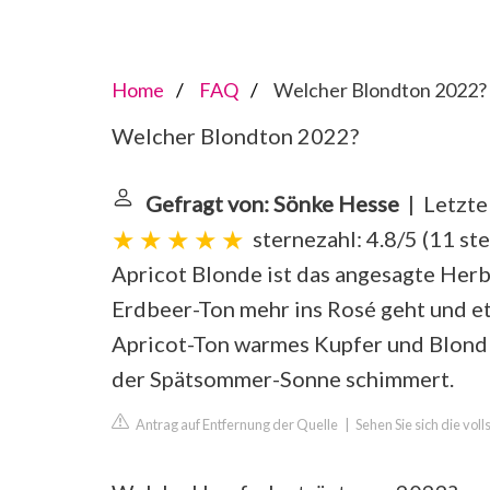
Home
FAQ
Welcher Blondton 2022?
Welcher Blondton 2022?
Gefragt von: Sönke Hesse
| Letzte
sternezahl: 4.8/5
(
11 st
Apricot Blonde ist das angesagte Her
Erdbeer-Ton mehr ins Rosé geht und e
Apricot-Ton warmes Kupfer und Blond 
der Spätsommer-Sonne schimmert.
Antrag auf Entfernung der Quelle
|
Sehen Sie sich die vol