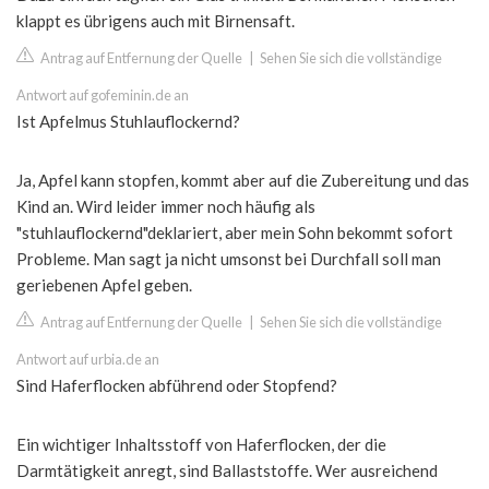
klappt es übrigens auch mit Birnensaft.
Antrag auf Entfernung der Quelle
|
Sehen Sie sich die vollständige
Antwort auf gofeminin.de an
Ist Apfelmus Stuhlauflockernd?
Ja, Apfel kann stopfen, kommt aber auf die Zubereitung und das
Kind an. Wird leider immer noch häufig als
"stuhlauflockernd"deklariert, aber mein Sohn bekommt sofort
Probleme. Man sagt ja nicht umsonst bei Durchfall soll man
geriebenen Apfel geben.
Antrag auf Entfernung der Quelle
|
Sehen Sie sich die vollständige
Antwort auf urbia.de an
Sind Haferflocken abführend oder Stopfend?
Ein wichtiger Inhaltsstoff von Haferflocken, der die
Darmtätigkeit anregt, sind Ballaststoffe. Wer ausreichend