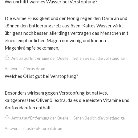
Warum hilft warmes Wasser bei Verstopfung?
Die warme Flüssigkeit und der Honig regen den Darm an und
können den Entleerungsreiz auslösen. Kaltes Wasser wirkt
übrigens noch besser, allerdings vertragen das Menschen mit
einem empfindlichen Magen nur wenig und können
Magenkrämpfe bekommen.
Antrag auf Entfernung der Quelle
|
Sehen Sie sich die vollständige
Antwort auf focus.de an
Welches Öl ist gut bei Verstopfung?
Besonders wirksam gegen Verstopfung ist natives,
kaltgepresstes Olivenöl extra, da es die meisten Vitamine und
Antioxidantien enthält.
Antrag auf Entfernung der Quelle
|
Sehen Sie sich die vollständige
Antwort auf taste-of-koroni.de an