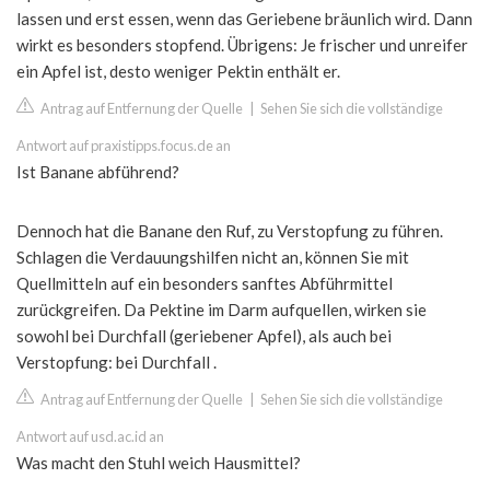
lassen und erst essen, wenn das Geriebene bräunlich wird. Dann
wirkt es besonders stopfend. Übrigens: Je frischer und unreifer
ein Apfel ist, desto weniger Pektin enthält er.
Antrag auf Entfernung der Quelle
|
Sehen Sie sich die vollständige
Antwort auf praxistipps.focus.de an
Ist Banane abführend?
Dennoch hat die Banane den Ruf, zu Verstopfung zu führen.
Schlagen die Verdauungshilfen nicht an, können Sie mit
Quellmitteln auf ein besonders sanftes Abführmittel
zurückgreifen. Da Pektine im Darm aufquellen, wirken sie
sowohl bei Durchfall (geriebener Apfel), als auch bei
Verstopfung: bei Durchfall .
Antrag auf Entfernung der Quelle
|
Sehen Sie sich die vollständige
Antwort auf usd.ac.id an
Was macht den Stuhl weich Hausmittel?