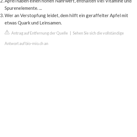
Äpfel haben einen hohen Nährwert, enthalten viel Vitamine und
Spurenelemente. ...
Wer an Verstopfung leidet, dem hilft ein geraffelter Apfel mit
etwas Quark und Leinsamen.
Antrag auf Entfernung der Quelle
|
Sehen Sie sich die vollständige
Antwort auf bio-mio.ch an