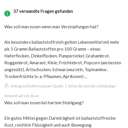
37 verwandte Fragen gefunden
Was soll man essen wenn man Verstopfungen hat?
Als besonders ballaststoffreich gelten Lebensmittel mit mehr
als 5 Gramm Ballaststoffen pro 100 Gramm – etwa:
Haferflocken, Dinkelflocken, Pumpernickel, Grahambrot,
Roggenbrot, Amarant, Kleie, Früchtebrot, Popcorn (am besten
ungesüßt), Artischocken, Schwarzwurzeln, Topinambur,
Trockenfrüchte (v. a. Pflaumen, Aprikosen) ...
Antrag auf Entfernung der Quelle
|
Sehen Sie sich die vollständige
Antwort auf ndr.de an
Was soll man essen bei hartem Stuhlgang?
Ein gutes Mittel gegen Darmträgheit ist ballaststoffreiche
Kost, reichlich Flüssigkeit und auch Bewegung.