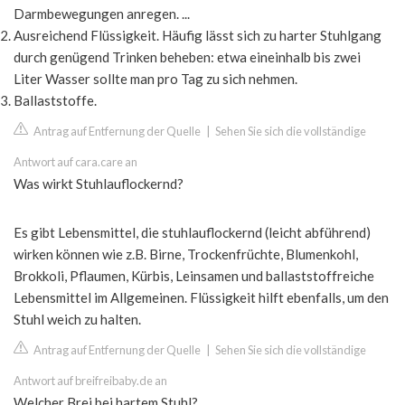
Darmbewegungen anregen. ...
Ausreichend Flüssigkeit. Häufig lässt sich zu harter Stuhlgang
durch genügend Trinken beheben: etwa eineinhalb bis zwei
Liter Wasser sollte man pro Tag zu sich nehmen.
Ballaststoffe.
Antrag auf Entfernung der Quelle
|
Sehen Sie sich die vollständige
Antwort auf cara.care an
Was wirkt Stuhlauflockernd?
Es gibt Lebensmittel, die stuhlauflockernd (leicht abführend)
wirken können wie z.B. Birne, Trockenfrüchte, Blumenkohl,
Brokkoli, Pflaumen, Kürbis, Leinsamen und ballaststoffreiche
Lebensmittel im Allgemeinen. Flüssigkeit hilft ebenfalls, um den
Stuhl weich zu halten.
Antrag auf Entfernung der Quelle
|
Sehen Sie sich die vollständige
Antwort auf breifreibaby.de an
Welcher Brei bei hartem Stuhl?