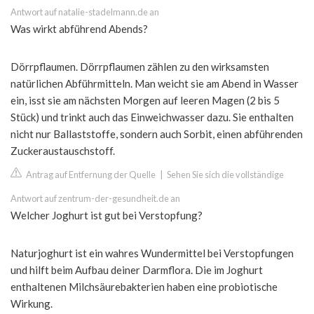
Antwort auf natalie-stadelmann.de an
Was wirkt abführend Abends?
Dörrpflaumen. Dörrpflaumen zählen zu den wirksamsten
natürlichen Abführmitteln. Man weicht sie am Abend in Wasser
ein, isst sie am nächsten Morgen auf leeren Magen (2 bis 5
Stück) und trinkt auch das Einweichwasser dazu. Sie enthalten
nicht nur Ballaststoffe, sondern auch Sorbit, einen abführenden
Zuckeraustauschstoff.
Antrag auf Entfernung der Quelle
|
Sehen Sie sich die vollständige
Antwort auf zentrum-der-gesundheit.de an
Welcher Joghurt ist gut bei Verstopfung?
Naturjoghurt ist ein wahres Wundermittel bei Verstopfungen
und hilft beim Aufbau deiner Darmflora. Die im Joghurt
enthaltenen Milchsäurebakterien haben eine probiotische
Wirkung.