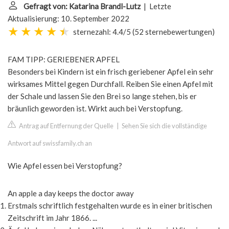
Gefragt von: Katarina Brandl-Lutz
| Letzte
Aktualisierung: 10. September 2022
sternezahl: 4.4/5
(
52 sternebewertungen
)
FAM TIPP: GERIEBENER APFEL
Besonders bei Kindern ist ein frisch geriebener Apfel ein sehr
wirksames Mittel gegen Durchfall. Reiben Sie einen Apfel mit
der Schale und lassen Sie den Brei so lange stehen, bis er
bräunlich geworden ist. Wirkt auch bei Verstopfung.
Antrag auf Entfernung der Quelle
|
Sehen Sie sich die vollständige
Antwort auf swissfamily.ch an
Wie Apfel essen bei Verstopfung?
An apple a day keeps the doctor away
Erstmals schriftlich festgehalten wurde es in einer britischen
Zeitschrift im Jahr 1866. ...