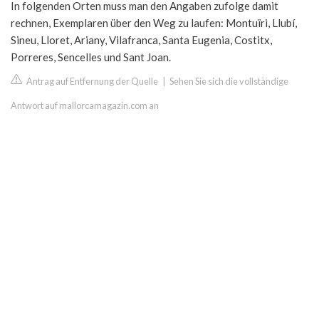
In folgenden Orten muss man den Angaben zufolge damit
rechnen, Exemplaren über den Weg zu laufen: Montuïri, Llubí,
Sineu, Lloret, Ariany, Vilafranca, Santa Eugenia, Costitx,
Porreres, Sencelles und Sant Joan.
Antrag auf Entfernung der Quelle
|
Sehen Sie sich die vollständige
Antwort auf mallorcamagazin.com an