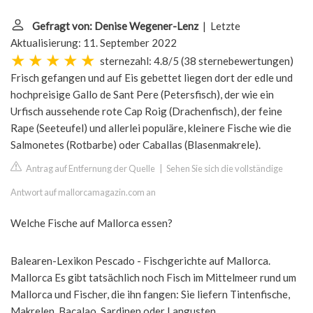
Gefragt von: Denise Wegener-Lenz
| Letzte
Aktualisierung: 11. September 2022
sternezahl: 4.8/5
(
38 sternebewertungen
)
Frisch gefangen und auf Eis gebettet liegen dort der edle und
hochpreisige Gallo de Sant Pere (Petersfisch), der wie ein
Urfisch aussehende rote Cap Roig (Drachenfisch), der feine
Rape (Seeteufel) und allerlei populäre, kleinere Fische wie die
Salmonetes (Rotbarbe) oder Caballas (Blasenmakrele).
Antrag auf Entfernung der Quelle
|
Sehen Sie sich die vollständige
Antwort auf mallorcamagazin.com an
Welche Fische auf Mallorca essen?
Balearen-Lexikon Pescado - Fischgerichte auf Mallorca.
Mallorca Es gibt tatsächlich noch Fisch im Mittelmeer rund um
Mallorca und Fischer, die ihn fangen: Sie liefern Tintenfische,
Makrelen, Bacalao, Sardinen oder Langusten.