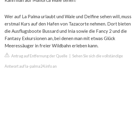
Kann man auf Mallorca Wale sehen?
Wer auf La Palma urlaubt und Wale und Delfine sehen will, muss
erstmal Kurs auf den Hafen von Tazacorte nehmen. Dort bieten
die Ausflugsboote Bussard und Inia sowie die Fancy 2 und die
Fantasy Exkursionen an, bei denen man mit etwas Glück
Meeressäuger in freier Wildbahn erleben kann.
Antrag auf Entfernung der Quelle
|
Sehen Sie sich die vollständige
Antwort auf la-palma24.info an