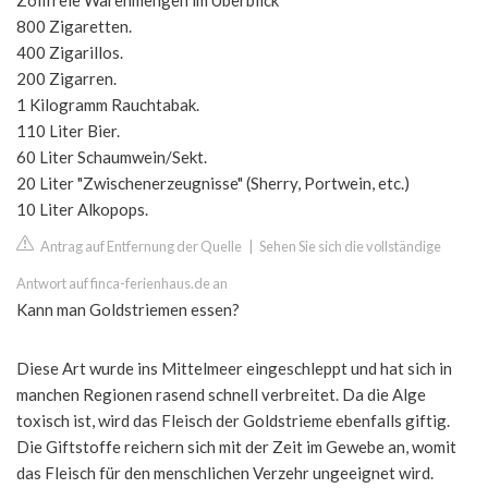
Zollfreie Warenmengen im Überblick
800 Zigaretten.
400 Zigarillos.
200 Zigarren.
1 Kilogramm Rauchtabak.
110 Liter Bier.
60 Liter Schaumwein/Sekt.
20 Liter "Zwischenerzeugnisse" (Sherry, Portwein, etc.)
10 Liter Alkopops.
Antrag auf Entfernung der Quelle
|
Sehen Sie sich die vollständige
Antwort auf finca-ferienhaus.de an
Kann man Goldstriemen essen?
Diese Art wurde ins Mittelmeer eingeschleppt und hat sich in
manchen Regionen rasend schnell verbreitet. Da die Alge
toxisch ist, wird das Fleisch der Goldstrieme ebenfalls giftig.
Die Giftstoffe reichern sich mit der Zeit im Gewebe an, womit
das Fleisch für den menschlichen Verzehr ungeeignet wird.