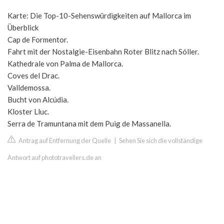
Karte: Die Top-10-Sehenswürdigkeiten auf Mallorca im
Überblick
Cap de Formentor.
Fahrt mit der Nostalgie-Eisenbahn Roter Blitz nach Sóller.
Kathedrale von Palma de Mallorca.
Coves del Drac.
Valldemossa.
Bucht von Alcúdia.
Kloster Lluc.
Serra de Tramuntana mit dem Puig de Massanella.
Antrag auf Entfernung der Quelle
|
Sehen Sie sich die vollständige
Antwort auf phototravellers.de an