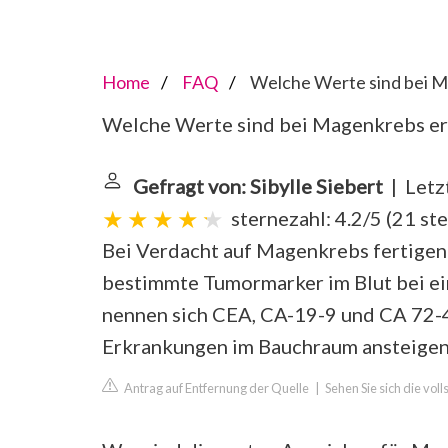
Home
FAQ
Welche Werte sind bei M
Welche Werte sind bei Magenkrebs e
Gefragt von: Sibylle Siebert
| Letz
sternezahl: 4.2/5
(
21 st
Bei Verdacht auf Magenkrebs fertigen 
bestimmte Tumormarker im Blut bei e
nennen sich CEA, CA-19-9 und CA 72-4.
Erkrankungen im Bauchraum ansteigen
Antrag auf Entfernung der Quelle
|
Sehen Sie sich die vol