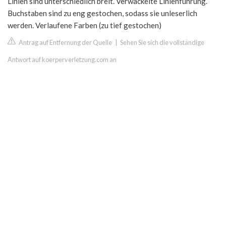
Linien sind unterschiedlich breit. Verwackelte Linienführung.
Buchstaben sind zu eng gestochen, sodass sie unleserlich
werden. Verlaufene Farben (zu tief gestochen)
Antrag auf Entfernung der Quelle
|
Sehen Sie sich die vollständige
Antwort auf koerperverletzung.com an