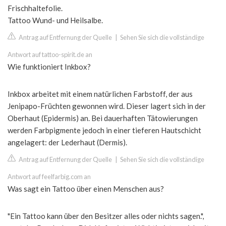
Frischhaltefolie.
Tattoo Wund- und Heilsalbe.
Antrag auf Entfernung der Quelle
|
Sehen Sie sich die vollständige
Antwort auf tattoo-spirit.de an
Wie funktioniert Inkbox?
Inkbox arbeitet mit einem natürlichen Farbstoff, der aus
Jenipapo-Früchten gewonnen wird. Dieser lagert sich in der
Oberhaut (Epidermis) an. Bei dauerhaften Tätowierungen
werden Farbpigmente jedoch in einer tieferen Hautschicht
angelagert: der Lederhaut (Dermis).
Antrag auf Entfernung der Quelle
|
Sehen Sie sich die vollständige
Antwort auf feelfarbig.com an
Was sagt ein Tattoo über einen Menschen aus?
"Ein Tattoo kann über den Besitzer alles oder nichts sagen.",