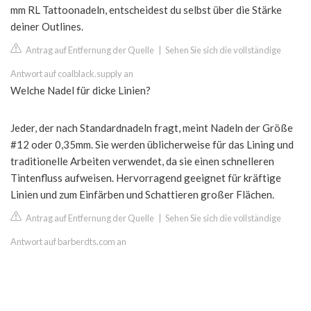
mm RL Tattoonadeln, entscheidest du selbst über die Stärke
deiner Outlines.
Antrag auf Entfernung der Quelle
|
Sehen Sie sich die vollständige
Antwort auf coalblack.supply an
Welche Nadel für dicke Linien?
Jeder, der nach Standardnadeln fragt, meint Nadeln der Größe
#12 oder 0,35mm. Sie werden üblicherweise für das Lining und
traditionelle Arbeiten verwendet, da sie einen schnelleren
Tintenfluss aufweisen. Hervorragend geeignet für kräftige
Linien und zum Einfärben und Schattieren großer Flächen.
Antrag auf Entfernung der Quelle
|
Sehen Sie sich die vollständige
Antwort auf barberdts.com an