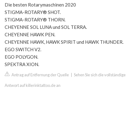
Die besten Rotarymaschinen 2020
STIGMA-ROTARY® SHOT.
STIGMA-ROTARY® THORN.
CHEYENNE SOL LUNA und SOL TERRA.
CHEYENNE HAWK PEN.
CHEYENNE HAWK, HAWK SPIRIT und HAWK THUNDER.
EGO SWITCH V2.
EGO POLYGON.
SPEKTRA XION.
Antrag auf Entfernung der Quelle
|
Sehen Sie sich die vollständige
Antwort auf killerinktattoo.de an