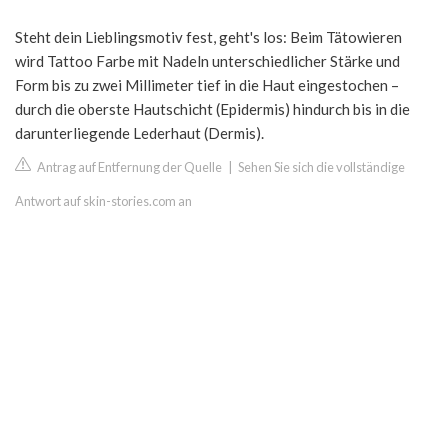
Steht dein Lieblingsmotiv fest, geht's los: Beim Tätowieren
wird Tattoo Farbe mit Nadeln unterschiedlicher Stärke und
Form bis zu zwei Millimeter tief in die Haut eingestochen –
durch die oberste Hautschicht (Epidermis) hindurch bis in die
darunterliegende Lederhaut (Dermis).
Antrag auf Entfernung der Quelle
|
Sehen Sie sich die vollständige
Antwort auf skin-stories.com an