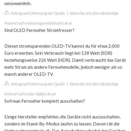
umzuwandeln.
Antrag auf Entfernung der Quelle
|
Sehen Sie sich die vollständige
Antwort auf mediamag.mediamarkt.at an
Sind OLED Fernseher Stromfresser?
Diesen stromsparenden OLED-TV kannst du für etwa 2.000
Euro erwerben. Sein Verbrauch liegt bei 128 Watt (SDR)
beziehungsweise 226 Watt (HDR). Damit verbraucht das Gerät
mehr Strom als andere Fernsehmodelle, jedoch weniger als so
manch anderer OLED-TV.
Antrag auf Entfernung der Quelle
|
Sehen Sie sich die vollständige
Antwort auf inside-digital.de an
Soll man Fernseher komplett ausschalten?
Einige Hersteller empfehlen, die Geräte nicht auszuschalten,
sondern im Stand-By-Modus laufen zu lassen. Davon rät die
Verbraucherzentrale ab. Das Ausschalten schadet den Geräten