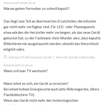
Antwort auf entain.de an
Warum gehen Fernseher so schnell kaputt?
Das liegt zum Teil an überteuerten Ersatzteilen, die mitunter
gar nicht mehr verfügbar sind. Für LED- oder Plasmapanels
etwa würden die Hersteller mehr verlangen, als das neue Gerät
gekostet hat, so der Fachmann. Kein Wunder also, dass kaputte
Bildschirme nie ausgetauscht werden, obwohl das theoretisch
möglich wäre.
Antrag auf Entfernung der Quelle
|
Sehen Sie sich die vollständige
Antwort auf n-tv.de an
Wann soll man TV wechseln?
Wann lohnt es sich, ein Gerät zu ersetzen?
Bei einem hohem Energieverbrauch (alte Röhrengeräte, ältere
Flachbildschirm TV).
Wenn das Gerät nicht mehr den technologischen