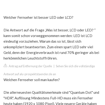
Welcher Fernseher ist besser LED oder LCD?
Die Antwort auf die Frage „Was ist besser, LCD oder LED? “
kann somit schon vorweggenommen werden: LED ist LCD
eindeutig vorzuziehen. Warum das so ist, lässt sich
unkompliziert beantworten. Zum einen spart LED sehr viel
Geld, denn der Energieverbrauch ist rund 70% geringer als bei
herkömmlichen Leuchtstoffröhren.
Antrag auf Entfernung der Quelle
|
Sehen Sie sich die vollständige
Antwort auf alu-prospektstaender.de an
Welchen Fernseher soll man kaufen?
Die allerneuesten Qualitätsmerkmale sind "Quantum Dot" und
"HDR". Auflösung Mindestens Full-HD muss ein Fernseher
heute haben (1920 x 1080 Pixel). Viele neuere Geräte haben