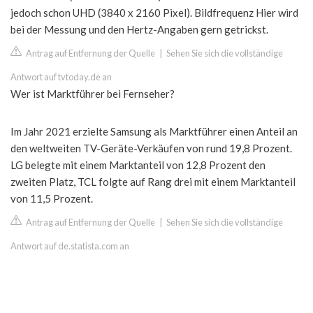
jedoch schon UHD (3840 x 2160 Pixel). Bildfrequenz Hier wird
bei der Messung und den Hertz-Angaben gern getrickst.
Antrag auf Entfernung der Quelle
|
Sehen Sie sich die vollständige
Antwort auf tvtoday.de an
Wer ist Marktführer bei Fernseher?
Im Jahr 2021 erzielte Samsung als Marktführer einen Anteil an
den weltweiten TV-Geräte-Verkäufen von rund 19,8 Prozent.
LG belegte mit einem Marktanteil von 12,8 Prozent den
zweiten Platz, TCL folgte auf Rang drei mit einem Marktanteil
von 11,5 Prozent.
Antrag auf Entfernung der Quelle
|
Sehen Sie sich die vollständige
Antwort auf de.statista.com an