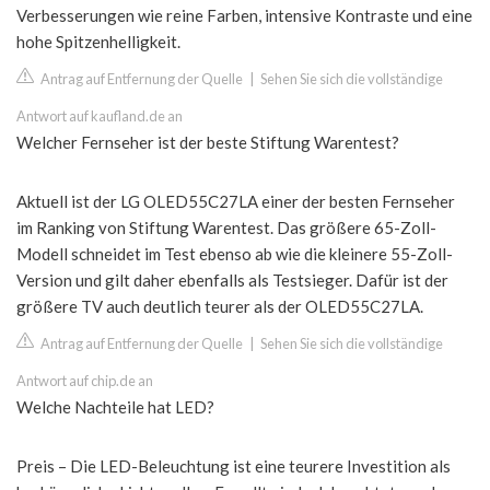
Verbesserungen wie reine Farben, intensive Kontraste und eine
hohe Spitzenhelligkeit.
Antrag auf Entfernung der Quelle
|
Sehen Sie sich die vollständige
Antwort auf kaufland.de an
Welcher Fernseher ist der beste Stiftung Warentest?
Aktuell ist der LG OLED55C27LA einer der besten Fernseher
im Ranking von Stiftung Warentest. Das größere 65-Zoll-
Modell schneidet im Test ebenso ab wie die kleinere 55-Zoll-
Version und gilt daher ebenfalls als Testsieger. Dafür ist der
größere TV auch deutlich teurer als der OLED55C27LA.
Antrag auf Entfernung der Quelle
|
Sehen Sie sich die vollständige
Antwort auf chip.de an
Welche Nachteile hat LED?
Preis – Die LED-Beleuchtung ist eine teurere Investition als