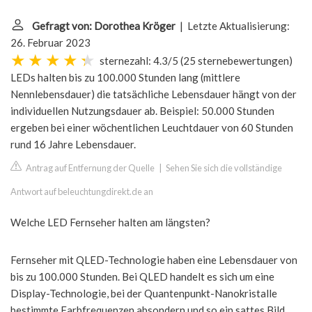
Gefragt von: Dorothea Kröger
| Letzte Aktualisierung:
26. Februar 2023
sternezahl: 4.3/5
(
25 sternebewertungen
)
LEDs halten bis zu 100.000 Stunden lang (mittlere
Nennlebensdauer) die tatsächliche Lebensdauer hängt von der
individuellen Nutzungsdauer ab. Beispiel: 50.000 Stunden
ergeben bei einer wöchentlichen Leuchtdauer von 60 Stunden
rund 16 Jahre Lebensdauer.
Antrag auf Entfernung der Quelle
|
Sehen Sie sich die vollständige
Antwort auf beleuchtungdirekt.de an
Welche LED Fernseher halten am längsten?
Fernseher mit QLED-Technologie haben eine Lebensdauer von
bis zu 100.000 Stunden. Bei QLED handelt es sich um eine
Display-Technologie, bei der Quantenpunkt-Nanokristalle
bestimmte Farbfrequenzen absondern und so ein sattes Bild