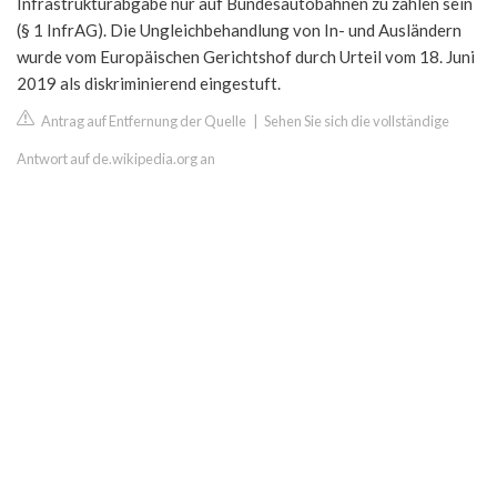
Infrastrukturabgabe nur auf Bundesautobahnen zu zahlen sein
(§ 1 InfrAG). Die Ungleichbehandlung von In- und Ausländern
wurde vom Europäischen Gerichtshof durch Urteil vom 18. Juni
2019 als diskriminierend eingestuft.
Antrag auf Entfernung der Quelle
|
Sehen Sie sich die vollständige
Antwort auf de.wikipedia.org an