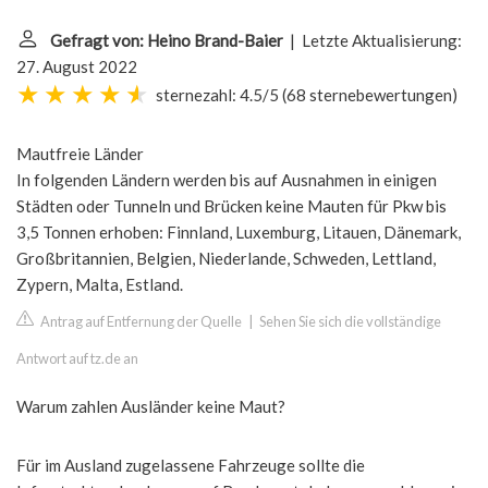
Gefragt von: Heino Brand-Baier
| Letzte Aktualisierung:
27. August 2022
sternezahl: 4.5/5
(
68 sternebewertungen
)
Mautfreie Länder
In folgenden Ländern werden bis auf Ausnahmen in einigen
Städten oder Tunneln und Brücken keine Mauten für Pkw bis
3,5 Tonnen erhoben: Finnland, Luxemburg, Litauen, Dänemark,
Großbritannien, Belgien, Niederlande, Schweden, Lettland,
Zypern, Malta, Estland.
Antrag auf Entfernung der Quelle
|
Sehen Sie sich die vollständige
Antwort auf tz.de an
Warum zahlen Ausländer keine Maut?
Für im Ausland zugelassene Fahrzeuge sollte die