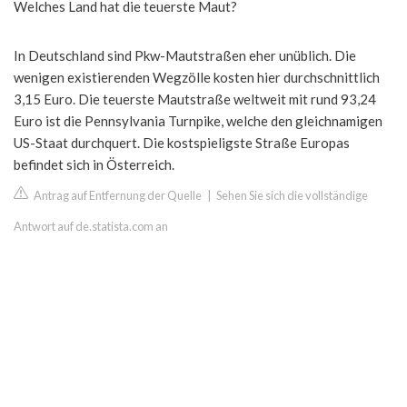
Welches Land hat die teuerste Maut?
In Deutschland sind Pkw-Mautstraßen eher unüblich. Die
wenigen existierenden Wegzölle kosten hier durchschnittlich
3,15 Euro. Die teuerste Mautstraße weltweit mit rund 93,24
Euro ist die Pennsylvania Turnpike, welche den gleichnamigen
US-Staat durchquert. Die kostspieligste Straße Europas
befindet sich in Österreich.
Antrag auf Entfernung der Quelle
|
Sehen Sie sich die vollständige
Antwort auf de.statista.com an