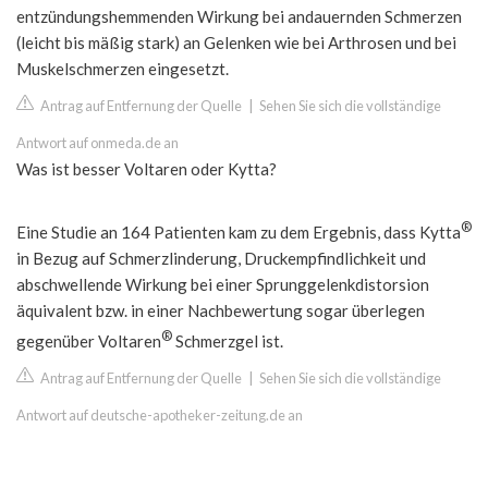
entzündungshemmenden Wirkung bei andauernden Schmerzen
(leicht bis mäßig stark) an Gelenken wie bei Arthrosen und bei
Muskelschmerzen eingesetzt.
Antrag auf Entfernung der Quelle
|
Sehen Sie sich die vollständige
Antwort auf onmeda.de an
Was ist besser Voltaren oder Kytta?
®
Eine Studie an 164 Patienten kam zu dem Ergebnis, dass Kytta
in Bezug auf Schmerzlinderung, Druckempfindlichkeit und
abschwellende Wirkung bei einer Sprunggelenkdistorsion
äquivalent bzw. in einer Nachbewertung sogar überlegen
®
gegenüber Voltaren
Schmerzgel ist.
Antrag auf Entfernung der Quelle
|
Sehen Sie sich die vollständige
Antwort auf deutsche-apotheker-zeitung.de an