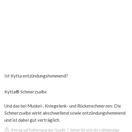
Ist Kytta entzündungshemmend?
Kytta® Schmerzsalbe
Und das bei Muskel-, Kniegelenk- und Rückenschmerzen: Die
Schmerzsalbe wirkt abschwellend sowie entzündungshemmend
und ist dabei gut verträglich.
Antrag auf Entfernung der Quelle
|
Sehen Sie sich die vollständige