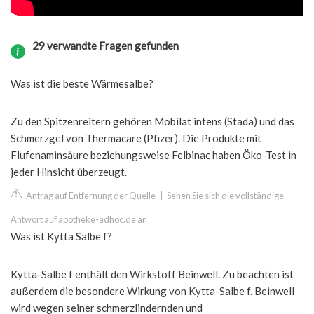
29 verwandte Fragen gefunden
Was ist die beste Wärmesalbe?
Zu den Spitzenreitern gehören Mobilat intens (Stada) und das
Schmerzgel von Thermacare (Pfizer). Die Produkte mit
Flufenaminsäure beziehungsweise Felbinac haben Öko-Test in
jeder Hinsicht überzeugt.
Antrag auf Entfernung der Quelle
|
Sehen Sie sich die vollständige
Antwort auf apotheke-adhoc.de an
Was ist Kytta Salbe f?
Kytta-Salbe f enthält den Wirkstoff Beinwell. Zu beachten ist
außerdem die besondere Wirkung von Kytta-Salbe f. Beinwell
wird wegen seiner schmerzlindernden und