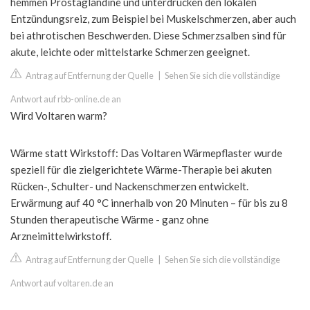
hemmen Prostaglandine und unterdrücken den lokalen
Entzündungsreiz, zum Beispiel bei Muskelschmerzen, aber auch
bei athrotischen Beschwerden. Diese Schmerzsalben sind für
akute, leichte oder mittelstarke Schmerzen geeignet.
Antrag auf Entfernung der Quelle
|
Sehen Sie sich die vollständige
Antwort auf rbb-online.de an
Wird Voltaren warm?
Wärme statt Wirkstoff: Das Voltaren Wärmepflaster wurde
speziell für die zielgerichtete Wärme-Therapie bei akuten
Rücken-, Schulter- und Nackenschmerzen entwickelt.
Erwärmung auf 40 °C innerhalb von 20 Minuten – für bis zu 8
Stunden therapeutische Wärme - ganz ohne
Arzneimittelwirkstoff.
Antrag auf Entfernung der Quelle
|
Sehen Sie sich die vollständige
Antwort auf voltaren.de an