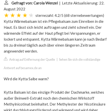
Gefragt von: Carola Wenzel
| Letzte Aktualisierung: 22.
August 2022
sternezahl: 4.2/5
(
68 sternebewertungen
)
Kytta Wärmebalsam ist ein Pflegebalsam zum Einreiben in die
Haut. Es lässt sich leicht auftragen und zieht schnell ein. Der
wärmende Effekt auf der Haut pflegt bei Verspannungen, er
lockert und entspannt. Kytta Wärmebalsam kann je nach Bedarf
bis zu dreimal täglich auch über einen längeren Zeitraum
angewendet werden.
Antrag auf Entfernung der Quelle
|
Sehen Sie sich die vollständige
Antwort auf besamex.de an
Wird die Kytta Salbe warm?
Kytta Balsam ist das einzige Produkt der Dachmarke, welches
außer Beinwell-Extrakt noch den chemischen Wirkstoff
Methylnicotinat beinhaltet. Der Methylester der Nicotinsäure
wirkt durchblutungsfördernd und wärmend und wird daher