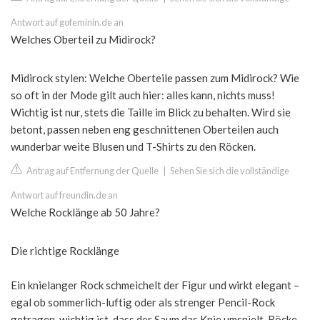
Antwort auf gofeminin.de an
Welches Oberteil zu Midirock?
Midirock stylen: Welche Oberteile passen zum Midirock? Wie
so oft in der Mode gilt auch hier: alles kann, nichts muss!
Wichtig ist nur, stets die Taille im Blick zu behalten. Wird sie
betont, passen neben eng geschnittenen Oberteilen auch
wunderbar weite Blusen und T-Shirts zu den Röcken.
Antrag auf Entfernung der Quelle
|
Sehen Sie sich die vollständige
Antwort auf freundin.de an
Welche Rocklänge ab 50 Jahre?
Die richtige Rocklänge
Ein knielanger Rock schmeichelt der Figur und wirkt elegant –
egal ob sommerlich-luftig oder als strenger Pencil-Rock
getragen, wichtig ist, dass der Saum das Knie umspielt. Röcke