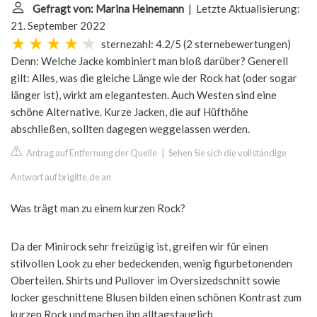
Gefragt von: Marina Heinemann
| Letzte Aktualisierung:
21. September 2022
sternezahl: 4.2/5
(
2 sternebewertungen
)
Denn: Welche Jacke kombiniert man bloß darüber? Generell
gilt: Alles, was die gleiche Länge wie der Rock hat (oder sogar
länger ist), wirkt am elegantesten. Auch Westen sind eine
schöne Alternative. Kurze Jacken, die auf Hüfthöhe
abschließen, sollten dagegen weggelassen werden.
Antrag auf Entfernung der Quelle
|
Sehen Sie sich die vollständige
Antwort auf brigitte.de an
Was trägt man zu einem kurzen Rock?
Da der Minirock sehr freizügig ist, greifen wir für einen
stilvollen Look zu eher bedeckenden, wenig figurbetonenden
Oberteilen. Shirts und Pullover im Oversizedschnitt sowie
locker geschnittene Blusen bilden einen schönen Kontrast zum
kurzen Rock und machen ihn alltagstauglich.