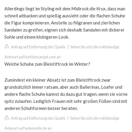
Allerdings liegt im Styling mit dem Midirock die Krux, dass man
schnell altbacken und spießig aussieht oder die flachen Schuhe
die Figur komprimieren. Anstelle zu filigranen und zierlichen
Sandalen zu greifen, eignen sich deshalb Sandalen mit dickerer
Sohle und einem klobigeren Look.
Antrag auf Entfernung der Quelle
|
Sehen Sie sich die vollständige
Antwort auf fashiioncarpet.com an
Welche Schuhe zum Bleistiftrock im Winter?
Zumindest ein kleiner Absatz ist zum Bleistiftrock zwar
grundsätzlich immer ratsam, aber auch Ballerinas, Loafer und
andere flache Schuhe kannst du dazu gut tragen, wenn sie vorne
spitz zulaufen. Lediglich Frauen mit sehr großen Füßen sind mit
anderen Schuhformen besser beraten.
Antrag auf Entfernung der Quelle
|
Sehen Sie sich die vollständige
Antwort auf ladenzeile.de an