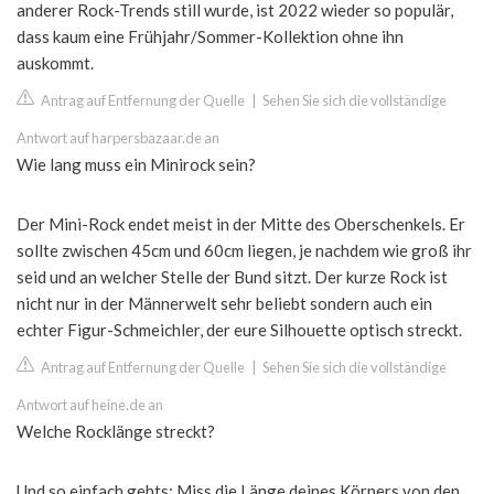
anderer Rock-Trends still wurde, ist 2022 wieder so populär,
dass kaum eine Frühjahr/Sommer-Kollektion ohne ihn
auskommt.
Antrag auf Entfernung der Quelle
|
Sehen Sie sich die vollständige
Antwort auf harpersbazaar.de an
Wie lang muss ein Minirock sein?
Der Mini-Rock endet meist in der Mitte des Oberschenkels. Er
sollte zwischen 45cm und 60cm liegen, je nachdem wie groß ihr
seid und an welcher Stelle der Bund sitzt. Der kurze Rock ist
nicht nur in der Männerwelt sehr beliebt sondern auch ein
echter Figur-Schmeichler, der eure Silhouette optisch streckt.
Antrag auf Entfernung der Quelle
|
Sehen Sie sich die vollständige
Antwort auf heine.de an
Welche Rocklänge streckt?
Und so einfach gehts: Miss die Länge deines Körpers von den