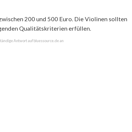
wischen 200 und 500 Euro. Die Violinen sollten
enden Qualitätskriterien erfüllen.
lständige Antwort auf bluessource.de an