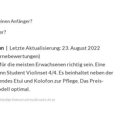
 einen Anfänger?
er?
nn
| Letzte Aktualisierung: 23. August 2022
ernebewertungen
)
für die meisten Erwachsenen richtig sein. Eine
nn Student Violinset 4/4. Es beinhaltet neben der
endes Etui und Kolofon zur Pflege. Das Preis-
dell optimal.
llständige Antwort auf musiksocke.de an