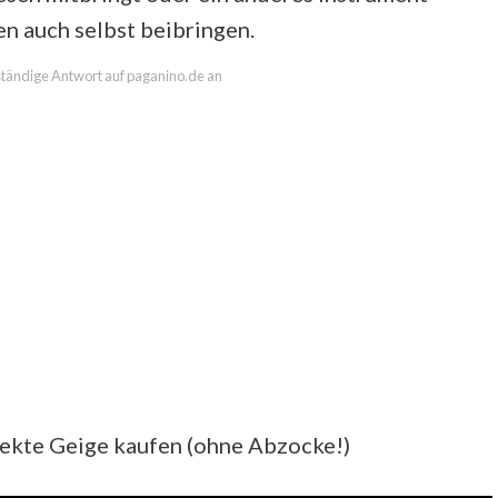
len auch selbst beibringen.
lständige Antwort auf paganino.de an
rfekte Geige kaufen (ohne Abzocke!)