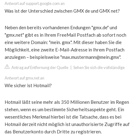
Antwort auf support.google.com an
Was ist der Unterschied zwischen GMX de und GMX net?
Neben den bereits vorhandenen Endungen "gmx.de" und
"gmx.net" gibt es in Ihrem FreeMail Postfach ab sofort noch
eine weitere Domain: "mein. gmx". Mit dieser haben Sie die
Möglichkeit, eine zweite E-Mail-Adresse in Ihrem Postfach
anzulegen – beispielsweise "
max.mustermann@mein.gmx
".
Antrag auf Entfernung der Quelle
|
Sehen Sie sich die vollständige
Antwort auf gmx.net an
Wie sicher ist Hotmail?
Hotmail läßt seine mehr als 350 Millionen Benutzer im Regen
stehen, wenn es um bestimmte Sicherheitsaspekte geht. Ein
wesentliches Merkmal hierbei ist die Tatsache, dass es bei
Hotmail derzeit nicht möglich ist unauthorisierte Zugriffe auf
das Benutzerkonto durch Dritte zu registrieren.