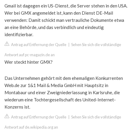
Gmail ist dagegen ein US-Dienst, die Server stehen in den USA.
Wer bei GMX angemeldet ist, kann den Dienst DE-Mail
verwenden: Damit schickt man vertrauliche Dokumente etwa
an eine Behörde, und das verbindlich und eindeutig
identifizierbar.
Antrag auf Entfernung der Quelle
|
Sehen Sie sich die vollständige
Antwort auf pc-magazin.de an
Wer steckt hinter GMX?
Das Unternehmen gehört mit dem ehemaligen Konkurrenten
Web.de zur 1&1 Mail & Media GmbH mit Hauptsitz in
Montabaur und einer Zweigniederlassung in Karlsruhe, die
wiederum eine Tochtergesellschaft des United-Internet-
Konzerns ist.
Antrag auf Entfernung der Quelle
|
Sehen Sie sich die vollständige
Antwort auf de.wikipedia.org an