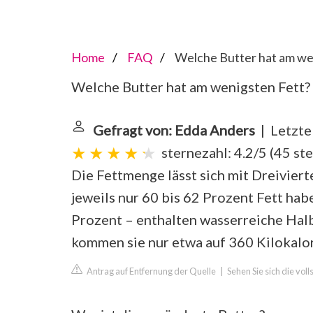
Home
FAQ
Welche Butter hat am we
Welche Butter hat am wenigsten Fett?
Gefragt von: Edda Anders
| Letzte
sternezahl: 4.2/5
(
45 st
Die Fettmenge lässt sich mit Dreiviert
jeweils nur 60 bis 62 Prozent Fett hab
Prozent – enthalten wasserreiche Hal
kommen sie nur etwa auf 360 Kilokalor
Antrag auf Entfernung der Quelle
|
Sehen Sie sich die vol