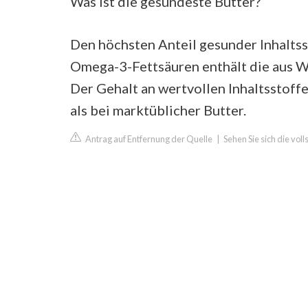
Was ist die gesündeste Butter?
Den höchsten Anteil gesunder Inhaltss
Omega-3-Fettsäuren enthält die aus W
Der Gehalt an wertvollen Inhaltsstoff
als bei marktüblicher Butter.
Antrag auf Entfernung der Quelle
|
Sehen Sie sich die vo