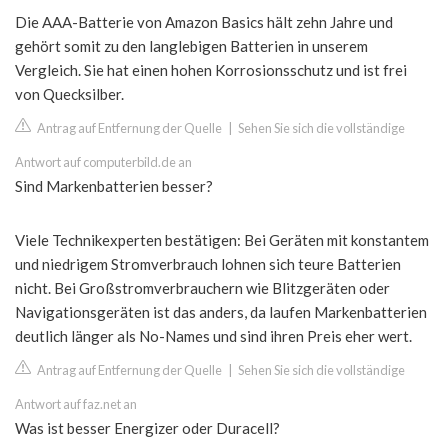
Die AAA-Batterie von Amazon Basics hält zehn Jahre und
gehört somit zu den langlebigen Batterien in unserem
Vergleich. Sie hat einen hohen Korrosionsschutz und ist frei
von Quecksilber.
Antrag auf Entfernung der Quelle
|
Sehen Sie sich die vollständige
Antwort auf computerbild.de an
Sind Markenbatterien besser?
Viele Technikexperten bestätigen: Bei Geräten mit konstantem
und niedrigem Stromverbrauch lohnen sich teure Batterien
nicht. Bei Großstromverbrauchern wie Blitzgeräten oder
Navigationsgeräten ist das anders, da laufen Markenbatterien
deutlich länger als No-Names und sind ihren Preis eher wert.
Antrag auf Entfernung der Quelle
|
Sehen Sie sich die vollständige
Antwort auf faz.net an
Was ist besser Energizer oder Duracell?