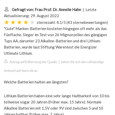
Gefragt von: Frau Prof. Dr. Annelie Hahn
| Letzte
Aktualisierung: 29. August 2022
sternezahl: 4.1/5
(
43 sternebewertungen
)
"Gute" Marken-Batterien kosteten hingegen oft mehr als das
Fünffache. Sieger im Test von 26 Mignonzellen des gängigen
Typs AA, darunter 23 Alkaline-Batterien und drei Lithium-
Batterien, wurde laut Stiftung Warentest die Energizer
Ultimate Lithium.
Antrag auf Entfernung der Quelle
|
Sehen Sie sich die vollständige
Antwort auf stern.de an
Welche Batterien halten am längsten?
Lithium Batterien haben eine sehr lange Haltbarkeit von 10 bis
teilweise sogar 20 Jahren (früher max. 15 Jahre). Normale
Alkaline Batterien mit 1,5V oder 9V sind zwischen 5 und 10
Jahren haltbar (früher max. 7 Jahre).