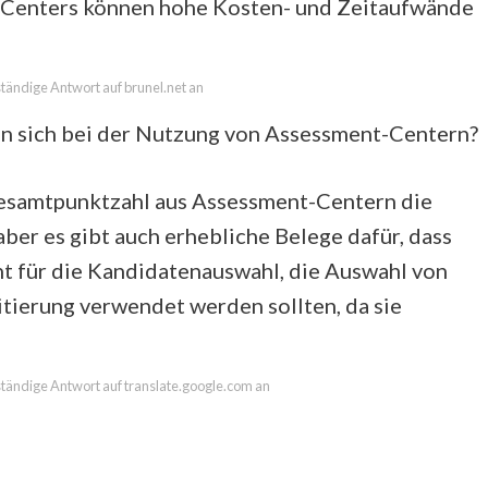
t-Centers können hohe Kosten- und Zeitaufwände
lständige Antwort auf brunel.net an
n sich bei der Nutzung von Assessment-Centern?
 Gesamtpunktzahl aus Assessment-Centern die
aber es gibt auch erhebliche Belege dafür, dass
t für die Kandidatenauswahl, die Auswahl von
tierung verwendet werden sollten, da sie
lständige Antwort auf translate.google.com an