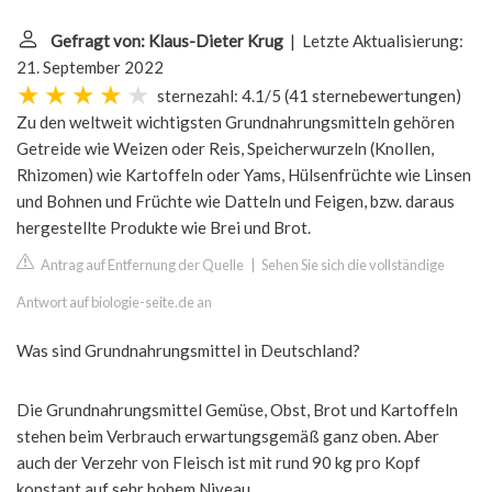
Gefragt von: Klaus-Dieter Krug
| Letzte Aktualisierung:
21. September 2022
sternezahl: 4.1/5
(
41 sternebewertungen
)
Zu den weltweit wichtigsten Grundnahrungsmitteln gehören
Getreide wie Weizen oder Reis, Speicherwurzeln (Knollen,
Rhizomen) wie Kartoffeln oder Yams, Hülsenfrüchte wie Linsen
und Bohnen und Früchte wie Datteln und Feigen, bzw. daraus
hergestellte Produkte wie Brei und Brot.
Antrag auf Entfernung der Quelle
|
Sehen Sie sich die vollständige
Antwort auf biologie-seite.de an
Was sind Grundnahrungsmittel in Deutschland?
Die Grundnahrungsmittel Gemüse, Obst, Brot und Kartoffeln
stehen beim Verbrauch erwartungsgemäß ganz oben. Aber
auch der Verzehr von Fleisch ist mit rund 90 kg pro Kopf
konstant auf sehr hohem Niveau.