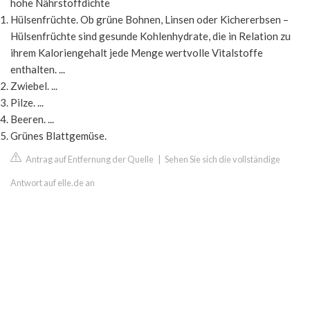
hohe Nährstoffdichte
Hülsenfrüchte. Ob grüne Bohnen, Linsen oder Kichererbsen –
Hülsenfrüchte sind gesunde Kohlenhydrate, die in Relation zu
ihrem Kaloriengehalt jede Menge wertvolle Vitalstoffe
enthalten. ...
Zwiebel. ...
Pilze. ...
Beeren. ...
Grünes Blattgemüse.
Antrag auf Entfernung der Quelle
|
Sehen Sie sich die vollständige
Antwort auf elle.de an