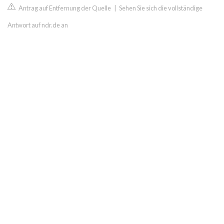
Antrag auf Entfernung der Quelle
|
Sehen Sie sich die vollständige
Antwort auf ndr.de an