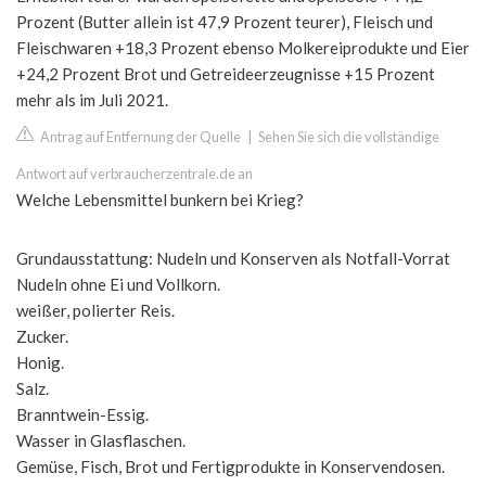
Prozent (Butter allein ist 47,9 Prozent teurer), Fleisch und
Fleischwaren +18,3 Prozent ebenso Molkereiprodukte und Eier
+24,2 Prozent Brot und Getreideerzeugnisse +15 Prozent
mehr als im Juli 2021.
Antrag auf Entfernung der Quelle
|
Sehen Sie sich die vollständige
Antwort auf verbraucherzentrale.de an
Welche Lebensmittel bunkern bei Krieg?
Grundausstattung: Nudeln und Konserven als Notfall-Vorrat
Nudeln ohne Ei und Vollkorn.
weißer, polierter Reis.
Zucker.
Honig.
Salz.
Branntwein-Essig.
Wasser in Glasflaschen.
Gemüse, Fisch, Brot und Fertigprodukte in Konservendosen.