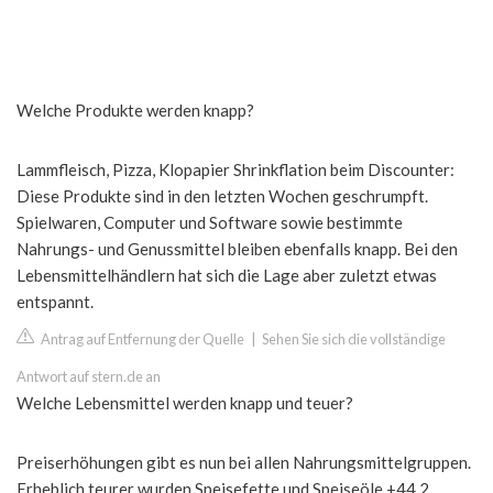
Welche Produkte werden knapp?
Lammfleisch, Pizza, Klopapier Shrinkflation beim Discounter:
Diese Produkte sind in den letzten Wochen geschrumpft.
Spielwaren, Computer und Software sowie bestimmte
Nahrungs- und Genussmittel bleiben ebenfalls knapp. Bei den
Lebensmittelhändlern hat sich die Lage aber zuletzt etwas
entspannt.
Antrag auf Entfernung der Quelle
|
Sehen Sie sich die vollständige
Antwort auf stern.de an
Welche Lebensmittel werden knapp und teuer?
Preiserhöhungen gibt es nun bei allen Nahrungsmittelgruppen.
Erheblich teurer wurden Speisefette und Speiseöle +44,2