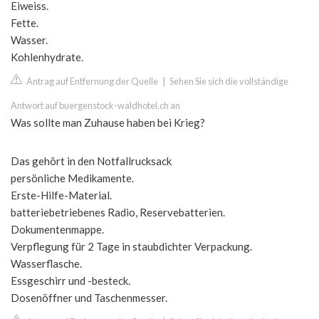
Eiweiss.
Fette.
Wasser.
Kohlenhydrate.
Antrag auf Entfernung der Quelle
|
Sehen Sie sich die vollständige
Antwort auf buergenstock-waldhotel.ch an
Was sollte man Zuhause haben bei Krieg?
Das gehört in den Notfallrucksack
persönliche Medikamente.
Erste-Hilfe-Material.
batteriebetriebenes Radio, Reservebatterien.
Dokumentenmappe.
Verpflegung für 2 Tage in staubdichter Verpackung.
Wasserflasche.
Essgeschirr und -besteck.
Dosenöffner und Taschenmesser.