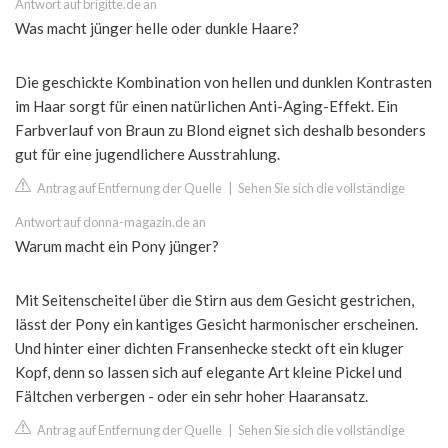
Antwort auf brigitte.de an
Was macht jünger helle oder dunkle Haare?
Die geschickte Kombination von hellen und dunklen Kontrasten
im Haar sorgt für einen natürlichen Anti-Aging-Effekt. Ein
Farbverlauf von Braun zu Blond eignet sich deshalb besonders
gut für eine jugendlichere Ausstrahlung.
Antrag auf Entfernung der Quelle
|
Sehen Sie sich die vollständige
Antwort auf donna-magazin.de an
Warum macht ein Pony jünger?
Mit Seitenscheitel über die Stirn aus dem Gesicht gestrichen,
lässt der Pony ein kantiges Gesicht harmonischer erscheinen.
Und hinter einer dichten Fransenhecke steckt oft ein kluger
Kopf, denn so lassen sich auf elegante Art kleine Pickel und
Fältchen verbergen - oder ein sehr hoher Haaransatz.
Antrag auf Entfernung der Quelle
|
Sehen Sie sich die vollständige