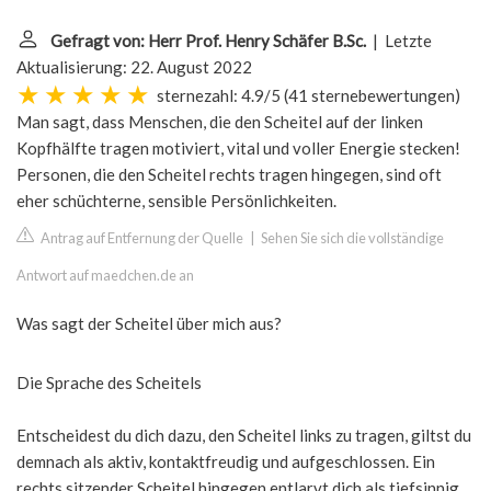
Gefragt von: Herr Prof. Henry Schäfer B.Sc.
| Letzte
Aktualisierung: 22. August 2022
sternezahl: 4.9/5
(
41 sternebewertungen
)
Man sagt, dass Menschen, die den Scheitel auf der linken
Kopfhälfte tragen motiviert, vital und voller Energie stecken!
Personen, die den Scheitel rechts tragen hingegen, sind oft
eher schüchterne, sensible Persönlichkeiten.
Antrag auf Entfernung der Quelle
|
Sehen Sie sich die vollständige
Antwort auf maedchen.de an
Was sagt der Scheitel über mich aus?
Die Sprache des Scheitels
Entscheidest du dich dazu, den Scheitel links zu tragen, giltst du
demnach als aktiv, kontaktfreudig und aufgeschlossen. Ein
rechts sitzender Scheitel hingegen entlarvt dich als tiefsinnig,