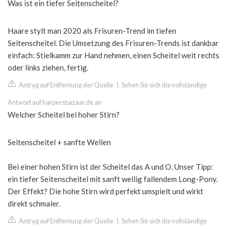
Was ist ein tiefer Seitenscheitel?
Haare stylt man 2020 als Frisuren-Trend im tiefen
Seitenscheitel. Die Umsetzung des Frisuren-Trends ist dankbar
einfach: Stielkamm zur Hand nehmen, einen Scheitel weit rechts
oder links ziehen, fertig.
Antrag auf Entfernung der Quelle
|
Sehen Sie sich die vollständige
Antwort auf harpersbazaar.de an
Welcher Scheitel bei hoher Stirn?
Seitenscheitel + sanfte Wellen
Bei einer hohen Stirn ist der Scheitel das A und O. Unser Tipp:
ein tiefer Seitenscheitel mit sanft wellig fallendem Long-Pony.
Der Effekt? Die hohe Stirn wird perfekt umspielt und wirkt
direkt schmaler.
Antrag auf Entfernung der Quelle
|
Sehen Sie sich die vollständige