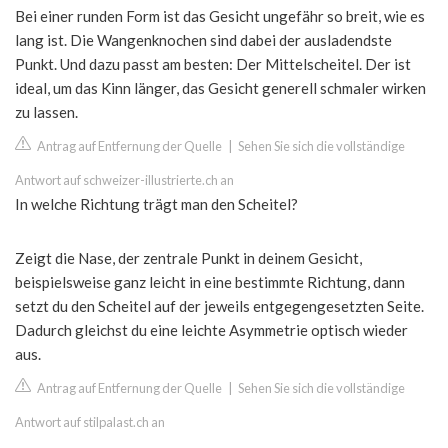
Bei einer runden Form ist das Gesicht ungefähr so breit, wie es
lang ist. Die Wangenknochen sind dabei der ausladendste
Punkt. Und dazu passt am besten: Der Mittelscheitel. Der ist
ideal, um das Kinn länger, das Gesicht generell schmaler wirken
zu lassen.
Antrag auf Entfernung der Quelle
|
Sehen Sie sich die vollständige
Antwort auf schweizer-illustrierte.ch an
In welche Richtung trägt man den Scheitel?
Zeigt die Nase, der zentrale Punkt in deinem Gesicht,
beispielsweise ganz leicht in eine bestimmte Richtung, dann
setzt du den Scheitel auf der jeweils entgegengesetzten Seite.
Dadurch gleichst du eine leichte Asymmetrie optisch wieder
aus.
Antrag auf Entfernung der Quelle
|
Sehen Sie sich die vollständige
Antwort auf stilpalast.ch an