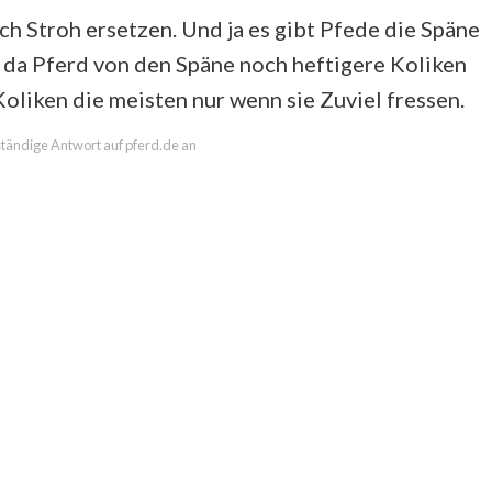
h Stroh ersetzen. Und ja es gibt Pfede die Späne
 da Pferd von den Späne noch heftigere Koliken
liken die meisten nur wenn sie Zuviel fressen.
lständige Antwort auf pferd.de an