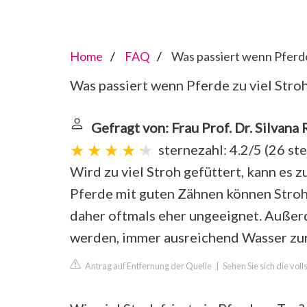
Home
FAQ
Was passiert wenn Pferde 
Was passiert wenn Pferde zu viel Stro
Gefragt von: Frau Prof. Dr. Silvana
sternezahl: 4.2/5
(
26 st
Wird zu viel Stroh gefüttert, kann es
Pferde mit guten Zähnen können Stroh r
daher oftmals eher ungeeignet. Außerd
werden, immer ausreichend Wasser zur
Antrag auf Entfernung der Quelle
|
Sehen Sie sich die vol