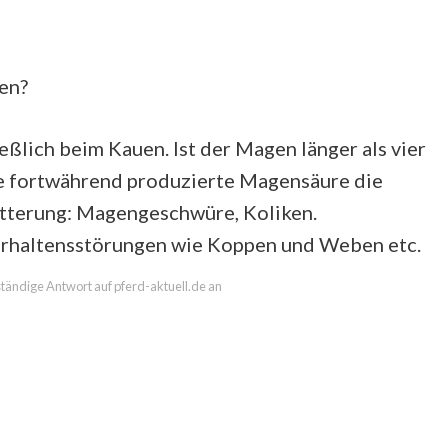
sen?
ßlich beim Kauen. Ist der Magen länger als vier
ie fortwährend produzierte Magensäure die
ütterung: Magengeschwüre, Koliken.
 Verhaltensstörungen wie Koppen und Weben etc.
lständige Antwort auf pferd-aktuell.de an