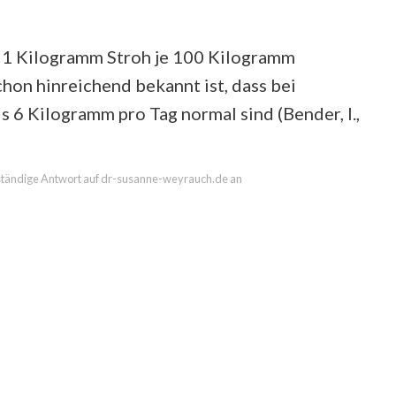
s 1 Kilogramm Stroh je 100 Kilogramm
on hinreichend bekannt ist, dass bei
6 Kilogramm pro Tag normal sind (Bender, I.,
llständige Antwort auf dr-susanne-weyrauch.de an