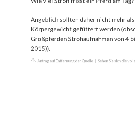
Wie viel Stroh frisst ein Pferd am Tag?
Angeblich sollten daher nicht mehr al
Körpergewicht gefüttert werden (obsch
Großpferden Strohaufnahmen von 4 bis 
2015)).
Antrag auf Entfernung der Quelle
|
Sehen Sie sich die vo