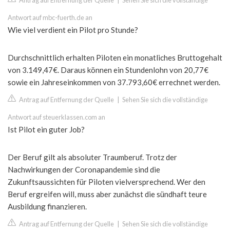
Antrag auf Entfernung der Quelle
|
Sehen Sie sich die vollständige
Antwort auf mbc-fuerth.de an
Wie viel verdient ein Pilot pro Stunde?
Durchschnittlich erhalten Piloten ein monatliches Bruttogehalt
von 3.149,47€. Daraus können ein Stundenlohn von 20,77€
sowie ein Jahreseinkommen von 37.793,60€ errechnet werden.
Antrag auf Entfernung der Quelle
|
Sehen Sie sich die vollständige
Antwort auf steuerklassen.com an
Ist Pilot ein guter Job?
Der Beruf gilt als absoluter Traumberuf. Trotz der
Nachwirkungen der Coronapandemie sind die
Zukunftsaussichten für Piloten vielversprechend. Wer den
Beruf ergreifen will, muss aber zunächst die sündhaft teure
Ausbildung finanzieren.
Antrag auf Entfernung der Quelle
|
Sehen Sie sich die vollständige