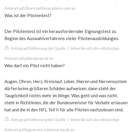
Antwort auf l3harrisairlineacademy.com an
Was ist der Pilotentest?
Der Pilotentest ist ein herausfordernder Eignungstest zu
Beginn des Auswahlverfahrens vieler Pilotenausbildungen.
Antrag auf Entfernung der Quelle
|
Sehen Sie sich die vollständige
Antwort auf jobtestprep.de an
Was darf ein Pilot nicht haben?
Augen, Ohren, Herz, Kreislauf, Leber, Nieren und Nervensystem
dürfen keine größeren Schäden aufweisen, dann steht der
Tauglichkeit nichts mehr im Wege. Was geht und was nicht,
steht in Richtlinien, die der Bundesminister für Verkehr erlassen
hat und die in den NFL Teil II für alle Piloten nachzulesen sind.
Antrag auf Entfernung der Quelle
|
Sehen Sie sich die vollständige
Antwort auf flugservice-soemmerda.de an