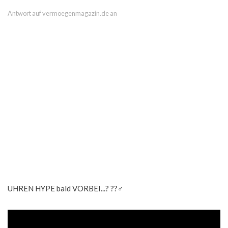
Antwort auf vermoegenmagazin.de an
UHREN HYPE bald VORBEI...? ??‍♂️