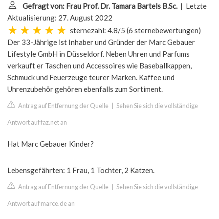
Gefragt von: Frau Prof. Dr. Tamara Bartels B.Sc.
| Letzte
Aktualisierung: 27. August 2022
sternezahl: 4.8/5
(
6 sternebewertungen
)
Der 33-Jährige ist Inhaber und Gründer der Marc Gebauer
Lifestyle GmbH in Düsseldorf. Neben Uhren und Parfums
verkauft er Taschen und Accessoires wie Baseballkappen,
Schmuck und Feuerzeuge teurer Marken. Kaffee und
Uhrenzubehör gehören ebenfalls zum Sortiment.
Antrag auf Entfernung der Quelle
|
Sehen Sie sich die vollständige
Antwort auf faz.net an
Hat Marc Gebauer Kinder?
Lebensgefährten: 1 Frau, 1 Tochter, 2 Katzen.
Antrag auf Entfernung der Quelle
|
Sehen Sie sich die vollständige
Antwort auf marce.de an