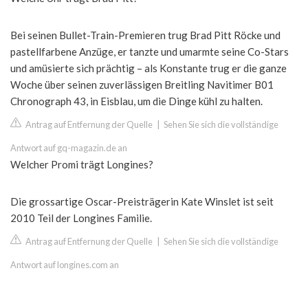
Bei seinen Bullet-Train-Premieren trug Brad Pitt Röcke und
pastellfarbene Anzüge, er tanzte und umarmte seine Co-Stars
und amüsierte sich prächtig – als Konstante trug er die ganze
Woche über seinen zuverlässigen Breitling Navitimer B01
Chronograph 43, in Eisblau, um die Dinge kühl zu halten.
Antrag auf Entfernung der Quelle
|
Sehen Sie sich die vollständige
Antwort auf gq-magazin.de an
Welcher Promi trägt Longines?
Die grossartige Oscar-Preisträgerin Kate Winslet ist seit
2010 Teil der Longines Familie.
Antrag auf Entfernung der Quelle
|
Sehen Sie sich die vollständige
Antwort auf longines.com an