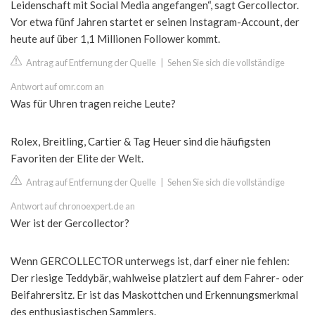
Leidenschaft mit Social Media angefangen“, sagt Gercollector.
Vor etwa fünf Jahren startet er seinen Instagram-Account, der
heute auf über 1,1 Millionen Follower kommt.
Antrag auf Entfernung der Quelle
|
Sehen Sie sich die vollständige
Antwort auf omr.com an
Was für Uhren tragen reiche Leute?
Rolex, Breitling, Cartier & Tag Heuer sind die häufigsten
Favoriten der Elite der Welt.
Antrag auf Entfernung der Quelle
|
Sehen Sie sich die vollständige
Antwort auf chronoexpert.de an
Wer ist der Gercollector?
Wenn GERCOLLECTOR unterwegs ist, darf einer nie fehlen:
Der riesige Teddybär, wahlweise platziert auf dem Fahrer- oder
Beifahrersitz. Er ist das Maskottchen und Erkennungsmerkmal
des enthusiastischen Sammlers.