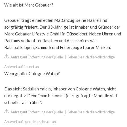
Wie alt ist Marc Gebauer?
Gebauer trägt einen edlen Maßanzug, seine Haare sind
sorgfältig frisiert. Der 33-Jährige ist Inhaber und Gründer der
Marc Gebauer Lifestyle GmbH in Düsseldorf. Neben Uhren und
Parfums verkauft er Taschen und Accessoires wie
Baseballkappen, Schmuck und Feuerzeuge teurer Marken.
Antrag auf Entfernung der Quelle
|
Sehen Sie sich die vollständige
Antwort auf faz.net an
Wem gehört Cologne Watch?
Das sieht Sadullah Yalcin, Inhaber von Cologne Watch, nicht
nur negativ. Denn "man bekommt jetzt gefragte Modelle viel
schneller als früher".
Antrag auf Entfernung der Quelle
|
Sehen Sie sich die vollständige
Antwort auf sueddeutsche.de an