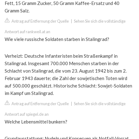
Fett, 15 Gramm Zucker, 50 Gramm Kaffee-Ersatz und 40
Gramm Salz.
Antrag auf Entfernung der Quelle
|
Sehen Sie sich die vollständige
Antwort auf rankweil.at an
Wie viele russische Soldaten starben in Stalingrad?
Verheizt: Deutsche Infanteristen beim Straßenkampf in
Stalingrad. Insgesamt 700.000 Menschen starben in der
Schlacht von Stalingrad, die vom 23. August 1942 bis zum 2.
Februar 1943 dauerte; die Zahl der sowjetischen Toten wird
auf 500.000 geschätzt. Historische Schlacht: Sowjet-Soldaten
im Kampf um Stalingrad.
Antrag auf Entfernung der Quelle
|
Sehen Sie sich die vollständige
Antwort auf spiegel.de an
Welche Lebensmittel bunkern?
Grundausstattung: Nudeln und Konserven als Notfall-Vorrat