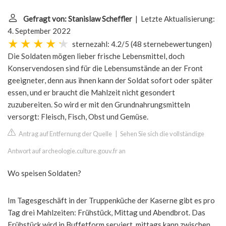
Gefragt von: Stanislaw Scheffler
| Letzte Aktualisierung:
4. September 2022
sternezahl: 4.2/5
(
48 sternebewertungen
)
Die Soldaten mögen lieber frische Lebensmittel, doch
Konservendosen sind für die Lebensumstände an der Front
geeigneter, denn aus ihnen kann der Soldat sofort oder später
essen, und er braucht die Mahlzeit nicht gesondert
zuzubereiten. So wird er mit den Grundnahrungsmitteln
versorgt: Fleisch, Fisch, Obst und Gemüse.
Antrag auf Entfernung der Quelle
|
Sehen Sie sich die vollständige
Antwort auf archeologie.culture.gouv.fr an
Wo speisen Soldaten?
Im Tagesgeschäft in der Truppenküche der Kaserne gibt es pro
Tag drei Mahlzeiten: Frühstück, Mittag und Abendbrot. Das
Frühstück wird in Buffetform serviert, mittags kann zwischen