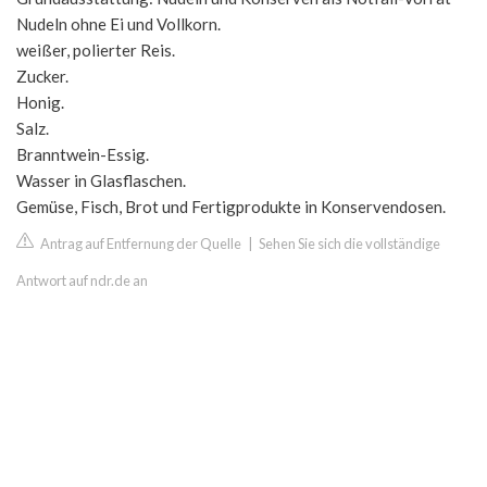
Nudeln ohne Ei und Vollkorn.
weißer, polierter Reis.
Zucker.
Honig.
Salz.
Branntwein-Essig.
Wasser in Glasflaschen.
Gemüse, Fisch, Brot und Fertigprodukte in Konservendosen.
Antrag auf Entfernung der Quelle
|
Sehen Sie sich die vollständige
Antwort auf ndr.de an