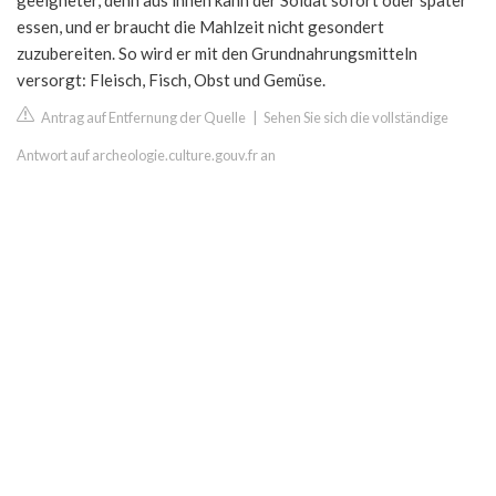
geeigneter, denn aus ihnen kann der Soldat sofort oder später
essen, und er braucht die Mahlzeit nicht gesondert
zuzubereiten. So wird er mit den Grundnahrungsmitteln
versorgt: Fleisch, Fisch, Obst und Gemüse.
Antrag auf Entfernung der Quelle
|
Sehen Sie sich die vollständige
Antwort auf archeologie.culture.gouv.fr an