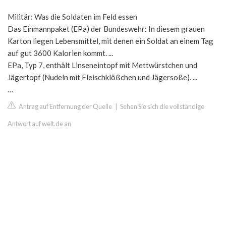
Militär: Was die Soldaten im Feld essen
Das Einmannpaket (EPa) der Bundeswehr: In diesem grauen
Karton liegen Lebensmittel, mit denen ein Soldat an einem Tag
auf gut 3600 Kalorien kommt. ...
EPa, Typ 7, enthält Linseneintopf mit Mettwürstchen und
Jägertopf (Nudeln mit Fleischklößchen und Jägersoße). ...
…
Antrag auf Entfernung der Quelle
|
Sehen Sie sich die vollständige
Antwort auf welt.de an