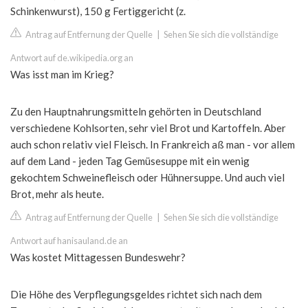
Schinkenwurst), 150 g Fertiggericht (z.
Antrag auf Entfernung der Quelle
|
Sehen Sie sich die vollständige
Antwort auf de.wikipedia.org an
Was isst man im Krieg?
Zu den Hauptnahrungsmitteln gehörten in Deutschland
verschiedene Kohlsorten, sehr viel Brot und Kartoffeln. Aber
auch schon relativ viel Fleisch. In Frankreich aß man - vor allem
auf dem Land - jeden Tag Gemüsesuppe mit ein wenig
gekochtem Schweinefleisch oder Hühnersuppe. Und auch viel
Brot, mehr als heute.
Antrag auf Entfernung der Quelle
|
Sehen Sie sich die vollständige
Antwort auf hanisauland.de an
Was kostet Mittagessen Bundeswehr?
Die Höhe des Verpflegungsgeldes richtet sich nach dem