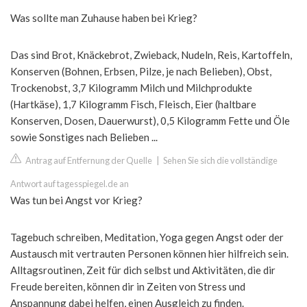
Was sollte man Zuhause haben bei Krieg?
Das sind Brot, Knäckebrot, Zwieback, Nudeln, Reis, Kartoffeln,
Konserven (Bohnen, Erbsen, Pilze, je nach Belieben), Obst,
Trockenobst, 3,7 Kilogramm Milch und Milchprodukte
(Hartkäse), 1,7 Kilogramm Fisch, Fleisch, Eier (haltbare
Konserven, Dosen, Dauerwurst), 0,5 Kilogramm Fette und Öle
sowie Sonstiges nach Belieben ...
Antrag auf Entfernung der Quelle
|
Sehen Sie sich die vollständige
Antwort auf tagesspiegel.de an
Was tun bei Angst vor Krieg?
Tagebuch schreiben, Meditation, Yoga gegen Angst oder der
Austausch mit vertrauten Personen können hier hilfreich sein.
Alltagsroutinen, Zeit für dich selbst und Aktivitäten, die dir
Freude bereiten, können dir in Zeiten von Stress und
Anspannung dabei helfen, einen Ausgleich zu finden.