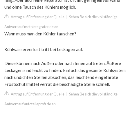
lang. Aber auch eine Reparatur ist oft mit geringem Aufwand
und ohne Tausch des Kühlers möglich.
Antrag auf Entfernung der Quelle
|
Sehen Sie sich die vollständige
Antwort auf motointegrator.de an
Wann muss man den Kühler tauschen?
Kühlwasserverlust tritt bei Leckagen auf.
Diese können nach Außen oder nach Innen auftreten. Äußere
Leckagen sind leicht zu finden: Einfach das gesamte Kühlsystem
nach undichten Stellen absuchen, das leuchtend eingefärbte
Frostschutzmittel verrät die beschädigte Stelle schnell.
Antrag auf Entfernung der Quelle
|
Sehen Sie sich die vollständige
Antwort auf autoteileprofi.de an