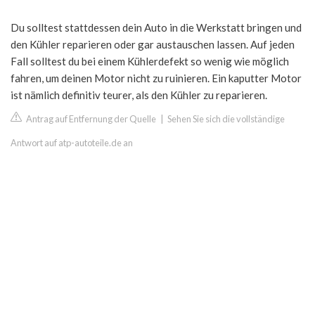
Du solltest stattdessen dein Auto in die Werkstatt bringen und
den Kühler reparieren oder gar austauschen lassen. Auf jeden
Fall solltest du bei einem Kühlerdefekt so wenig wie möglich
fahren, um deinen Motor nicht zu ruinieren. Ein kaputter Motor
ist nämlich definitiv teurer, als den Kühler zu reparieren.
Antrag auf Entfernung der Quelle
|
Sehen Sie sich die vollständige
Antwort auf atp-autoteile.de an