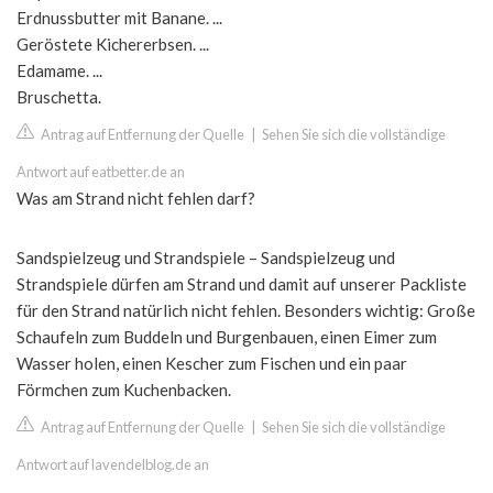
Erdnussbutter mit Banane. ...
Geröstete Kichererbsen. ...
Edamame. ...
Bruschetta.
Antrag auf Entfernung der Quelle
|
Sehen Sie sich die vollständige
Antwort auf eatbetter.de an
Was am Strand nicht fehlen darf?
Sandspielzeug und Strandspiele – Sandspielzeug und
Strandspiele dürfen am Strand und damit auf unserer Packliste
für den Strand natürlich nicht fehlen. Besonders wichtig: Große
Schaufeln zum Buddeln und Burgenbauen, einen Eimer zum
Wasser holen, einen Kescher zum Fischen und ein paar
Förmchen zum Kuchenbacken.
Antrag auf Entfernung der Quelle
|
Sehen Sie sich die vollständige
Antwort auf lavendelblog.de an