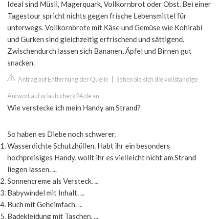
Ideal sind Müsli, Magerquark, Vollkornbrot oder Obst. Bei einer
Tagestour spricht nichts gegen frische Lebensmittel für
unterwegs. Vollkornbrote mit Käse und Gemüse wie Kohlrabi
und Gurken sind gleichzeitig erfrischend und sättigend.
Zwischendurch lassen sich Bananen, Äpfel und Birnen gut
snacken.
Antrag auf Entfernung der Quelle
|
Sehen Sie sich die vollständige
Antwort auf urlaub.check24.de an
Wie verstecke ich mein Handy am Strand?
So haben es Diebe noch schwerer.
Wasserdichte Schutzhüllen. Habt ihr ein besonders
hochpreisiges Handy, wollt ihr es vielleicht nicht am Strand
liegen lassen. ...
Sonnencreme als Versteck. ...
Babywindel mit Inhalt. ...
Buch mit Geheimfach. ...
Badekleidung mit Taschen. ...