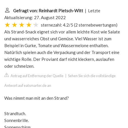
Gefragt von: Reinhardt Pietsch-Witt
| Letzte
Aktualisierung: 27. August 2022
sternezahl: 4.2/5
(
2 sternebewertungen
)
Als Strand-Snack eignet sich vor allem leichte Kost wie Salate
und wasserreiches Obst und Gemüse. Viel Wasser ist zum
Beispiel in Gurke, Tomate und Wassermelone enthalten.
Natürlich spielen auch die Verpackung und der Transport eine
wichtige Rolle. Der Proviant darf nicht kleckern, auslaufen
oder schmelzen.
Antrag auf Entfernung der Quelle
|
Sehen Sie sich die vollständige
Antwort auf eatsmarter.de an
Was nimmt man mit an den Strand?
Strandtuch.
Sonnenbrille.
Sonnenschirm.