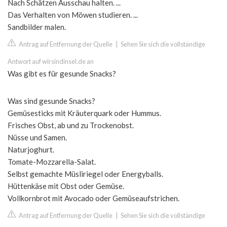
Nach Schätzen Ausschau halten. ...
Das Verhalten von Möwen studieren. ...
Sandbilder malen.
Antrag auf Entfernung der Quelle
|
Sehen Sie sich die vollständige
Antwort auf wirsindinsel.de an
Was gibt es für gesunde Snacks?
Was sind gesunde Snacks?
Gemüsesticks mit Kräuterquark oder Hummus.
Frisches Obst, ab und zu Trockenobst.
Nüsse und Samen.
Naturjoghurt.
Tomate-Mozzarella-Salat.
Selbst gemachte Müsliriegel oder Energyballs.
Hüttenkäse mit Obst oder Gemüse.
Vollkornbrot mit Avocado oder Gemüseaufstrichen.
Antrag auf Entfernung der Quelle
|
Sehen Sie sich die vollständige