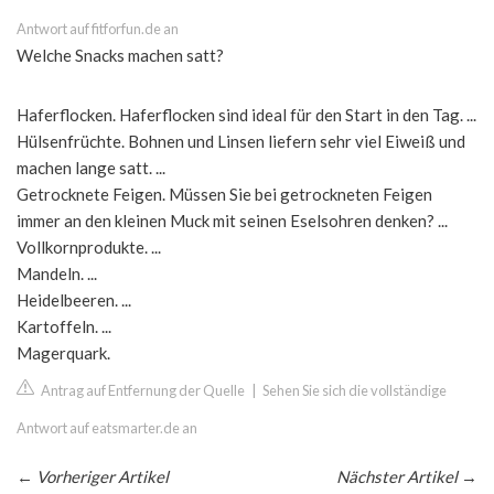
Antwort auf fitforfun.de an
Welche Snacks machen satt?
Haferflocken. Haferflocken sind ideal für den Start in den Tag. ...
Hülsenfrüchte. Bohnen und Linsen liefern sehr viel Eiweiß und
machen lange satt. ...
Getrocknete Feigen. Müssen Sie bei getrockneten Feigen
immer an den kleinen Muck mit seinen Eselsohren denken? ...
Vollkornprodukte. ...
Mandeln. ...
Heidelbeeren. ...
Kartoffeln. ...
Magerquark.
Antrag auf Entfernung der Quelle
|
Sehen Sie sich die vollständige
Antwort auf eatsmarter.de an
←
Vorheriger Artikel
Nächster Artikel
→