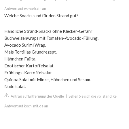
Antwort auf esmark.de an
Welche Snacks sind für den Strand gut?
Handliche Strand-Snacks ohne Klecker-Gefahr
Buchweizenwraps mit Tomaten-Avocado-Füllung.
Avocado Surimi Wrap.
Mais Tortillas Grundrezept.
Hähnchen Fajita.
Exotischer Kartoffelsalat.
Frühlings-Kartoffelsalat.
Quinoa Salat mit Minze, Hähnchen und Sesam.
Nudelsalat.
Antrag auf Entfernung der Quelle
|
Sehen Sie sich die vollständige
Antwort auf koch-mit.de an