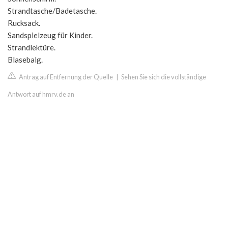
Strandtasche/Badetasche.
Rucksack.
Sandspielzeug für Kinder.
Strandlektüre.
Blasebalg.
Antrag auf Entfernung der Quelle
|
Sehen Sie sich die vollständige
Antwort auf hmrv.de an