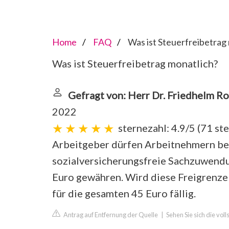
Home
FAQ
Was ist Steuerfreibetrag
Was ist Steuerfreibetrag monatlich?
Gefragt von: Herr Dr. Friedhelm R
2022
sternezahl: 4.9/5
(
71 st
Arbeitgeber dürfen Arbeitnehmern bei
sozialversicherungsfreie Sachzuwendu
Euro gewähren. Wird diese Freigrenze 
für die gesamten 45 Euro fällig.
Antrag auf Entfernung der Quelle
|
Sehen Sie sich die vo