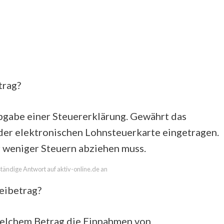
trag?
Abgabe einer Steuererklärung. Gewährt das
 der elektronischen Lohnsteuerkarte eingetragen.
r weniger Steuern abziehen muss.
lständige Antwort auf aktiv-online.de an
eibetrag?
u welchem Betrag die Einnahmen von