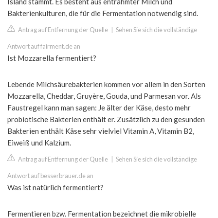
Island stammt. Es besteht aus entrahmter Milch und
Bakterienkulturen, die für die Fermentation notwendig sind.
Antrag auf Entfernung der Quelle
|
Sehen Sie sich die vollständige
Antwort auf fairment.de an
Ist Mozzarella fermentiert?
Lebende Milchsäurebakterien kommen vor allem in den Sorten
Mozzarella, Cheddar, Gruyère, Gouda, und Parmesan vor. Als
Faustregel kann man sagen: Je älter der Käse, desto mehr
probiotische Bakterien enthält er. Zusätzlich zu den gesunden
Bakterien enthält Käse sehr vielviel Vitamin A, Vitamin B2,
Eiweiß und Kalzium.
Antrag auf Entfernung der Quelle
|
Sehen Sie sich die vollständige
Antwort auf besserbrauer.de an
Was ist natürlich fermentiert?
Fermentieren bzw. Fermentation bezeichnet die mikrobielle