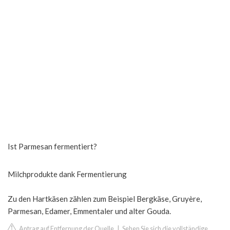
Ist Parmesan fermentiert?
Milchprodukte dank Fermentierung
Zu den Hartkäsen zählen zum Beispiel Bergkäse, Gruyère,
Parmesan, Edamer, Emmentaler und alter Gouda.
Antrag auf Entfernung der Quelle
|
Sehen Sie sich die vollständige