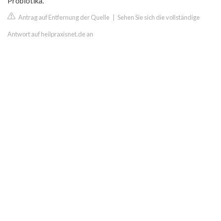
Probiotika.
Antrag auf Entfernung der Quelle
|
Sehen Sie sich die vollständige
Antwort auf heilpraxisnet.de an