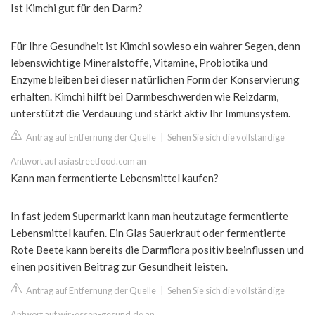
Ist Kimchi gut für den Darm?
Für Ihre Gesundheit ist Kimchi sowieso ein wahrer Segen, denn
lebenswichtige Mineralstoffe, Vitamine, Probiotika und
Enzyme bleiben bei dieser natürlichen Form der Konservierung
erhalten. Kimchi hilft bei Darmbeschwerden wie Reizdarm,
unterstützt die Verdauung und stärkt aktiv Ihr Immunsystem.
Antrag auf Entfernung der Quelle
|
Sehen Sie sich die vollständige
Antwort auf asiastreetfood.com an
Kann man fermentierte Lebensmittel kaufen?
In fast jedem Supermarkt kann man heutzutage fermentierte
Lebensmittel kaufen. Ein Glas Sauerkraut oder fermentierte
Rote Beete kann bereits die Darmflora positiv beeinflussen und
einen positiven Beitrag zur Gesundheit leisten.
Antrag auf Entfernung der Quelle
|
Sehen Sie sich die vollständige
Antwort auf wir-essen-gesund.de an