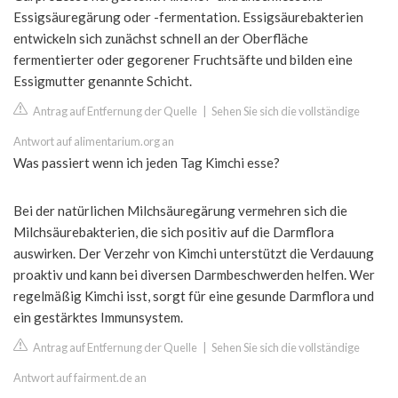
Essigsäuregärung oder -fermentation. Essigsäurebakterien
entwickeln sich zunächst schnell an der Oberfläche
fermentierter oder gegorener Fruchtsäfte und bilden eine
Essigmutter genannte Schicht.
Antrag auf Entfernung der Quelle
|
Sehen Sie sich die vollständige
Antwort auf alimentarium.org an
Was passiert wenn ich jeden Tag Kimchi esse?
Bei der natürlichen Milchsäuregärung vermehren sich die
Milchsäurebakterien, die sich positiv auf die Darmflora
auswirken. Der Verzehr von Kimchi unterstützt die Verdauung
proaktiv und kann bei diversen Darmbeschwerden helfen. Wer
regelmäßig Kimchi isst, sorgt für eine gesunde Darmflora und
ein gestärktes Immunsystem.
Antrag auf Entfernung der Quelle
|
Sehen Sie sich die vollständige
Antwort auf fairment.de an