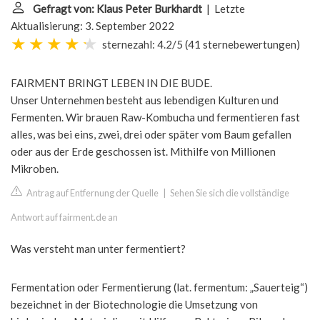
Gefragt von: Klaus Peter Burkhardt
| Letzte
Aktualisierung: 3. September 2022
sternezahl: 4.2/5
(
41 sternebewertungen
)
FAIRMENT BRINGT LEBEN IN DIE BUDE.
Unser Unternehmen besteht aus lebendigen Kulturen und
Fermenten. Wir brauen Raw-Kombucha und fermentieren fast
alles, was bei eins, zwei, drei oder später vom Baum gefallen
oder aus der Erde geschossen ist. Mithilfe von Millionen
Mikroben.
Antrag auf Entfernung der Quelle
|
Sehen Sie sich die vollständige
Antwort auf fairment.de an
Was versteht man unter fermentiert?
Fermentation oder Fermentierung (lat. fermentum: „Sauerteig“)
bezeichnet in der Biotechnologie die Umsetzung von