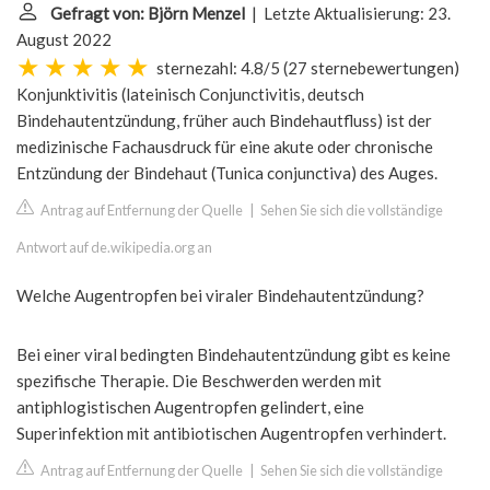
Gefragt von: Björn Menzel
| Letzte Aktualisierung: 23.
August 2022
sternezahl: 4.8/5
(
27 sternebewertungen
)
Konjunktivitis (lateinisch Conjunctivitis, deutsch
Bindehautentzündung, früher auch Bindehautfluss) ist der
medizinische Fachausdruck für eine akute oder chronische
Entzündung der Bindehaut (Tunica conjunctiva) des Auges.
Antrag auf Entfernung der Quelle
|
Sehen Sie sich die vollständige
Antwort auf de.wikipedia.org an
Welche Augentropfen bei viraler Bindehautentzündung?
Bei einer viral bedingten Bindehautentzündung gibt es keine
spezifische Therapie. Die Beschwerden werden mit
antiphlogistischen Augentropfen gelindert, eine
Superinfektion mit antibiotischen Augentropfen verhindert.
Antrag auf Entfernung der Quelle
|
Sehen Sie sich die vollständige