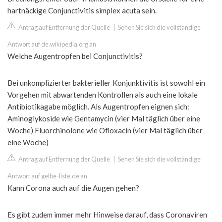
hartnäckige Conjunctivitis simplex acuta sein.
Antrag auf Entfernung der Quelle
|
Sehen Sie sich die vollständige
Antwort auf de.wikipedia.org an
Welche Augentropfen bei Conjunctivitis?
Bei unkomplizierter bakterieller Konjunktivitis ist sowohl ein
Vorgehen mit abwartenden Kontrollen als auch eine lokale
Antibiotikagabe möglich. Als Augentropfen eignen sich:
Aminoglykoside wie Gentamycin (vier Mal täglich über eine
Woche) Fluorchinolone wie Ofloxacin (vier Mal täglich über
eine Woche)
Antrag auf Entfernung der Quelle
|
Sehen Sie sich die vollständige
Antwort auf gelbe-liste.de an
Kann Corona auch auf die Augen gehen?
Es gibt zudem immer mehr Hinweise darauf, dass Coronaviren