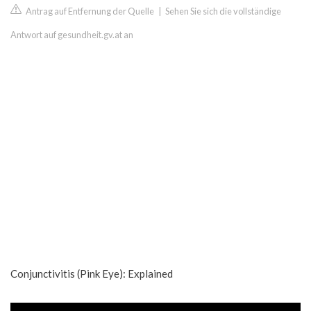
Antrag auf Entfernung der Quelle
|
Sehen Sie sich die vollständige
Antwort auf gesundheit.gv.at an
Conjunctivitis (Pink Eye): Explained