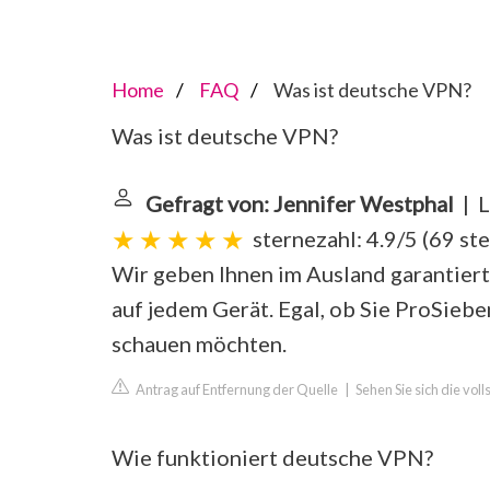
Home
FAQ
Was ist deutsche VPN?
Was ist deutsche VPN?
Gefragt von: Jennifer Westphal
| L
sternezahl: 4.9/5
(
69 st
Wir geben Ihnen im Ausland garantiert
auf jedem Gerät. Egal, ob Sie ProSiebe
schauen möchten.
Antrag auf Entfernung der Quelle
|
Sehen Sie sich die vo
Wie funktioniert deutsche VPN?