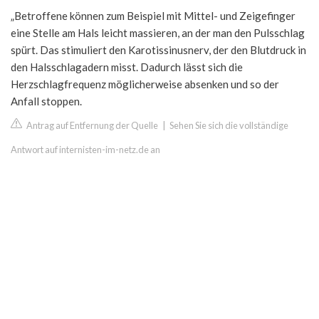
„Betroffene können zum Beispiel mit Mittel- und Zeigefinger
eine Stelle am Hals leicht massieren, an der man den Pulsschlag
spürt. Das stimuliert den Karotissinusnerv, der den Blutdruck in
den Halsschlagadern misst. Dadurch lässt sich die
Herzschlagfrequenz möglicherweise absenken und so der
Anfall stoppen.
Antrag auf Entfernung der Quelle
|
Sehen Sie sich die vollständige
Antwort auf internisten-im-netz.de an