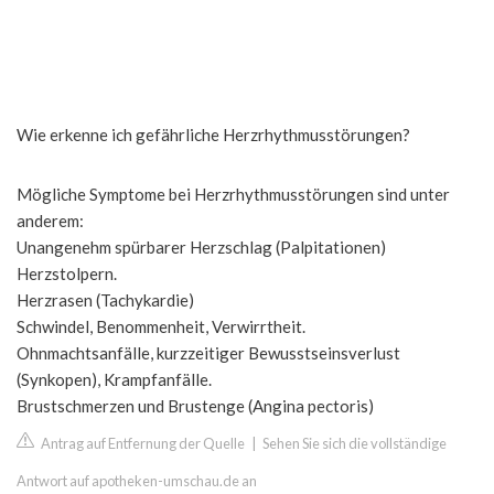
Wie erkenne ich gefährliche Herzrhythmusstörungen?
Mögliche Symptome bei Herzrhythmusstörungen sind unter
anderem:
Unangenehm spürbarer Herzschlag (Palpitationen)
Herzstolpern.
Herzrasen (Tachykardie)
Schwindel, Benommenheit, Verwirrtheit.
Ohnmachtsanfälle, kurzzeitiger Bewusstseinsverlust
(Synkopen), Krampfanfälle.
Brustschmerzen und Brustenge (Angina pectoris)
Antrag auf Entfernung der Quelle
|
Sehen Sie sich die vollständige
Antwort auf apotheken-umschau.de an