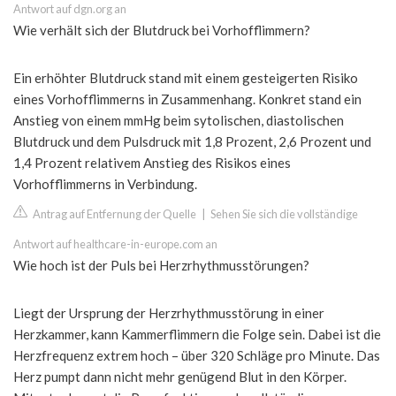
Antwort auf dgn.org an
Wie verhält sich der Blutdruck bei Vorhofflimmern?
Ein erhöhter Blutdruck stand mit einem gesteigerten Risiko
eines Vorhofflimmerns in Zusammenhang. Konkret stand ein
Anstieg von einem mmHg beim sytolischen, diastolischen
Blutdruck und dem Pulsdruck mit 1,8 Prozent, 2,6 Prozent und
1,4 Prozent relativem Anstieg des Risikos eines
Vorhofflimmerns in Verbindung.
Antrag auf Entfernung der Quelle
|
Sehen Sie sich die vollständige
Antwort auf healthcare-in-europe.com an
Wie hoch ist der Puls bei Herzrhythmusstörungen?
Liegt der Ursprung der Herzrhythmusstörung in einer
Herzkammer, kann Kammerflimmern die Folge sein. Dabei ist die
Herzfrequenz extrem hoch – über 320 Schläge pro Minute. Das
Herz pumpt dann nicht mehr genügend Blut in den Körper.