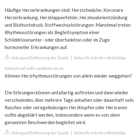
Häufige Herzerkrankungen sind: Herzschwäche, Koronare
Herzerkrankung, Herzklappenfehler, Herzmuskelentzündung
und Bluthochdruck. Stoffwechselstörungen: Manchmal treten
Rhythmusstörungen als Begleitsymptom einer
Schilddrüsenunter- oder überfunktion oder im Zuge
hormoneller Erkrankungen auf.
Antrag auf Entfernung der Quelle
|
Sehen Sie sich die vollständige
Antwort auf wolfs-apotheke.de an
Können Herzrhythmusstörungen von allein wieder weggehen?
Die Störungen können anfallartig auftreten und dann wieder
verschwinden, über mehrere Tage anhalten oder dauerhaft sein.
Rasches oder unregelmässiges Herzklopfen oder Herzrasen
sollte abgeklärt werden, insbesondere wenn es von oben
genannten Beschwerden begleitet wird.
Antrag auf Entfernung der Quelle
|
Sehen Sie sich die vollständige