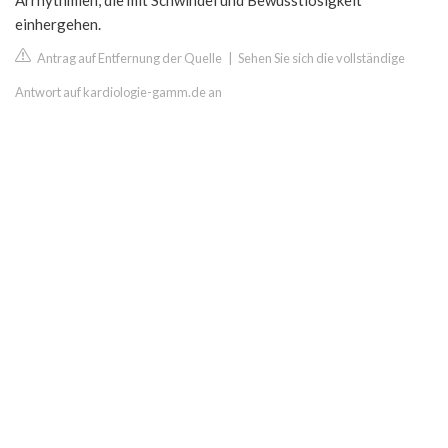
Arrhythmien, die mit Schwindel und Bewusstlosigkeit
einhergehen.
Antrag auf Entfernung der Quelle
|
Sehen Sie sich die vollständige
Antwort auf kardiologie-gamm.de an