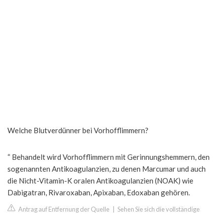
Welche Blutverdünner bei Vorhofflimmern?
“ Behandelt wird Vorhofflimmern mit Gerinnungshemmern, den
sogenannten Antikoagulanzien, zu denen Marcumar und auch
die Nicht-Vitamin-K oralen Antikoagulanzien (NOAK) wie
Dabigatran, Rivaroxaban, Apixaban, Edoxaban gehören.
Antrag auf Entfernung der Quelle
|
Sehen Sie sich die vollständige