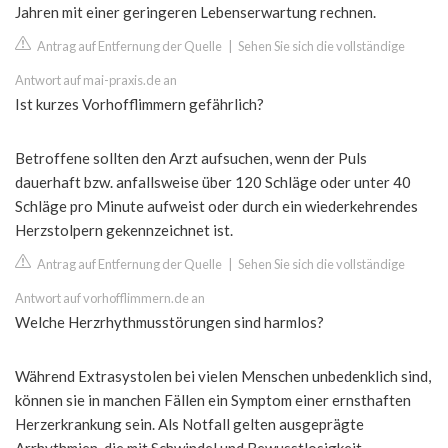
Jahren mit einer geringeren Lebenserwartung rechnen.
Antrag auf Entfernung der Quelle
|
Sehen Sie sich die vollständige
Antwort auf mai-praxis.de an
Ist kurzes Vorhofflimmern gefährlich?
Betroffene sollten den Arzt aufsuchen, wenn der Puls
dauerhaft bzw. anfallsweise über 120 Schläge oder unter 40
Schläge pro Minute aufweist oder durch ein wiederkehrendes
Herzstolpern gekennzeichnet ist.
Antrag auf Entfernung der Quelle
|
Sehen Sie sich die vollständige
Antwort auf vorhofflimmern.de an
Welche Herzrhythmusstörungen sind harmlos?
Während Extrasystolen bei vielen Menschen unbedenklich sind,
können sie in manchen Fällen ein Symptom einer ernsthaften
Herzerkrankung sein. Als Notfall gelten ausgeprägte