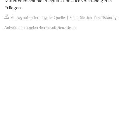
Mitunter kommt die Pumpfunktion auch vollständig zum
Erliegen.
Antrag auf Entfernung der Quelle
|
Sehen Sie sich die vollständige
Antwort auf ratgeber-herzinsuffizienz.de an