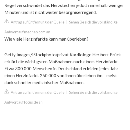
Regel verschwindet das Herzstechen jedoch innerhalb weniger
Minuten und ist nicht weiter besorgniserregend.
Antrag auf Entfernung der Quelle
|
Sehen Sie sich die vollständige
Antwort auf medneo.com an
Wie viele Herzinfarkte kann man überleben?
Getty Images/iStockphoto/privat Kardiologe Heribert Brück
erklärt die wichtigsten Maßnahmen nach einem Herzinfarkt.
Etwa 300.000 Menschen in Deutschland erleiden jedes Jahr
einen Herzinfarkt. 250.000 von ihnen überleben ihn – meist
dank schneller medizinischer Maßnahmen.
Antrag auf Entfernung der Quelle
|
Sehen Sie sich die vollständige
Antwort auf focus.de an