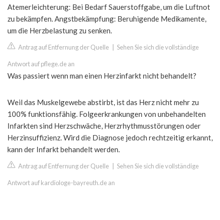
Atemerleichterung: Bei Bedarf Sauerstoffgabe, um die Luftnot
zu bekämpfen. Angstbekämpfung: Beruhigende Medikamente,
um die Herzbelastung zu senken.
Antrag auf Entfernung der Quelle
|
Sehen Sie sich die vollständige
Antwort auf pflege.de an
Was passiert wenn man einen Herzinfarkt nicht behandelt?
Weil das Muskelgewebe abstirbt, ist das Herz nicht mehr zu
100% funktionsfähig. Folgeerkrankungen von unbehandelten
Infarkten sind Herzschwäche, Herzrhythmusstörungen oder
Herzinsuffizienz. Wird die Diagnose jedoch rechtzeitig erkannt,
kann der Infarkt behandelt werden.
Antrag auf Entfernung der Quelle
|
Sehen Sie sich die vollständige
Antwort auf kardiologe-bayreuth.de an