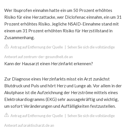
Wer Ibuprofen einnahm hatte ein um 50 Prozent erhöhtes
Risiko für eine Herzattacke, wer Diclofenac einnahm, ein um 31
Prozent erhöhtes Risiko. Jegliche NSAID-Einnahme stand mit
einem um 31 Prozent erhöhten Risiko für Herzstillstand in
Zusammenhang.
Antrag auf Entfernung der Quelle
|
Sehen Sie sich die vollständige
Antwort auf zentrum-der-gesundheit.de an
Kann der Hausarzt einen Herzinfarkt erkennen?
Zur Diagnose eines Herzinfarkts misst ein Arzt zunächst
Blutdruck und Puls und hört Herz und Lunge ab. Vor allem in der
Akutphase ist die Aufzeichnung der Herzströme mittels eines
Elektrokardiogramms (EKG) sehr aussagekräftig und wichtig,
um sofort Veränderungen und Auffälligkeiten festzustellen.
Antrag auf Entfernung der Quelle
|
Sehen Sie sich die vollständige
Antwort auf praktischarzt.de an