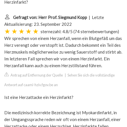
Herzinfarkt?
Gefragt von: Herr Prof. Siegmund Kopp
| Letzte
Aktualisierung: 23. September 2022
sternezahl: 4.8/5
(
74 sternebewertungen
)
Wir sprechen von einem Herzanfall, wenn ein Blutgefäß um das
Herz verengt oder verstopft ist. Dadurch bekommt ein Teil des
Herzmuskels möglicherweise zu wenig Sauerstoff und stirbt ab.
Im letzteren Fall sprechen wir von einem Herzinfarkt. Ein
Herzanfall kann auch zu einem Herzstillstand führen.
Antrag auf Entfernung der Quelle
|
Sehen Sie sich die vollständige
Antwort auf caami-hziv.fgov.be an
Ist eine Herzattacke ein Herzinfarkt?
Die medizinisch korrekte Bezeichnung ist Myokardinfarkt, in
der Umgangssprache reden wir oft von einem Herzanfall, einer
Herzattacke oder einem Herzschlag. Herzinfarkte fallen