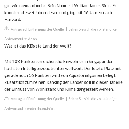
gut wie niemand mehr: Sein Name ist William James Sidis. Er
konnte mit zwei Jahren lesen und ging mit 16 Jahren nach
Harvard.
Antrag auf Entfernung der Quelle
|
Sehen Sie sich die vollständige
Antwort auf br.de an
Was ist das Klügste Land der Welt?
Mit 108 Punkten erreichen die Einwohner in Singapur den
höchsten Intelligenzquotienten weltweit. Der letzte Platz mit
gerade noch 56 Punkten wird von Äquatorialguinea belegt.
Zusätzlich zum reinen Ranking der Länder soll in dieser Tabelle
der Einfluss von Wohlstand und Klima dargestellt werden.
Antrag auf Entfernung der Quelle
|
Sehen Sie sich die vollständige
Antwort auf laenderdaten.info an