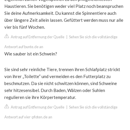
Haustieren. Sie benötigen weder viel Platz noch beanspruchen
Sie deine Aufmerksamkeit. Du kannst die Spinnentiere auch
über längere Zeit allein lassen. Gefüttert werden muss nur alle
vier bis fünf Wochen.
Antrag auf Entfernung der Quelle
|
Sehen Sie sich die vollständige
Antwort auf bunte.de an
Wie sauber ist ein Schwein?
Sie sind sehr reinliche Tiere, trennen ihren Schlafplatz strickt
von ihrer „Toilette“ und vermeiden es den Futterplatz zu
beschmutzen. Da sie nicht schwitzen können, sind Schweine
sehr hitzesensibel. Durch Baden, Wälzen oder Suhlen
regulieren sie ihre Körpertemperatur.
Antrag auf Entfernung der Quelle
|
Sehen Sie sich die vollständige
Antwort auf vier-pfoten.de an