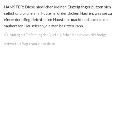
HAMSTER: Diese niedlichen kleinen Einzelgänger putzen sich
selbst und ordnen ihr Futter in ordentlichen Haufen, was sie zu
einem der pflegeleichtesten Haustiere macht und auch zu den
saubersten Haustieren, die man besitzen kann.
Antrag auf Entfernung der Quelle
|
Sehen Sie sich die vollständige
Antwort auf frag-team-clean.de an