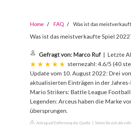
Home
FAQ
Was ist das meistverkauft
Was ist das meistverkaufte Spiel 2022
Gefragt von: Marco Ruf
| Letzte A
sternezahl: 4.6/5
(
40 st
Update vom 10. August 2022: Drei von
aktualisierten Einträgen in der Jahre
Mario Strikers: Battle League Footba
Legenden: Arceus haben die Marke vo
übersprungen.
Antrag auf Entfernung der Quelle
|
Sehen Sie sich die vo