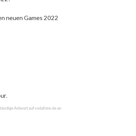
ßen neuen Games 2022
ur.
llständige Antwort auf vodafone.de an