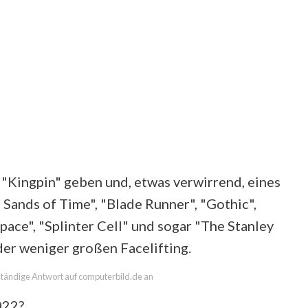
 "Kingpin" geben und, etwas verwirrend, eines
a: Sands of Time", "Blade Runner", "Gothic",
pace", "Splinter Cell" und sogar "The Stanley
der weniger großen Facelifting.
lständige Antwort auf computerbild.de an
022?