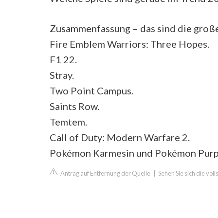
Zusammenfassung – das sind die gro
Fire Emblem Warriors: Three Hopes.
F1 22.
Stray.
Two Point Campus.
Saints Row.
Temtem.
Call of Duty: Modern Warfare 2.
Pokémon Karmesin und Pokémon Purp
Antrag auf Entfernung der Quelle
|
Sehen Sie sich die vo