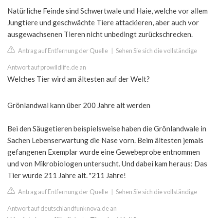
Natürliche Feinde sind Schwertwale und Haie, welche vor allem
Jungtiere und geschwächte Tiere attackieren, aber auch vor
ausgewachsenen Tieren nicht unbedingt zurückschrecken.
Antrag auf Entfernung der Quelle
|
Sehen Sie sich die vollständige
Antwort auf prowildlife.de an
Welches Tier wird am ältesten auf der Welt?
Grönlandwal kann über 200 Jahre alt werden
Bei den Säugetieren beispielsweise haben die Grönlandwale in
Sachen Lebenserwartung die Nase vorn. Beim ältesten jemals
gefangenen Exemplar wurde eine Gewebeprobe entnommen
und von Mikrobiologen untersucht. Und dabei kam heraus: Das
Tier wurde 211 Jahre alt. "211 Jahre!
Antrag auf Entfernung der Quelle
|
Sehen Sie sich die vollständige
Antwort auf deutschlandfunknova.de an