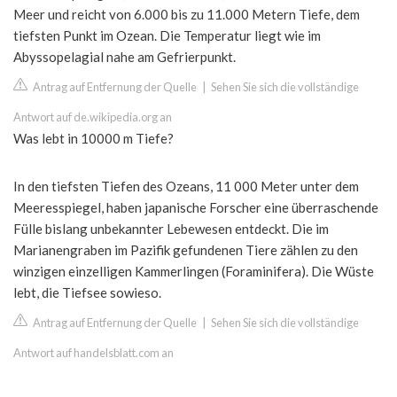
Meer und reicht von 6.000 bis zu 11.000 Metern Tiefe, dem
tiefsten Punkt im Ozean. Die Temperatur liegt wie im
Abyssopelagial nahe am Gefrierpunkt.
Antrag auf Entfernung der Quelle
|
Sehen Sie sich die vollständige
Antwort auf de.wikipedia.org an
Was lebt in 10000 m Tiefe?
In den tiefsten Tiefen des Ozeans, 11 000 Meter unter dem
Meeresspiegel, haben japanische Forscher eine überraschende
Fülle bislang unbekannter Lebewesen entdeckt. Die im
Marianengraben im Pazifik gefundenen Tiere zählen zu den
winzigen einzelligen Kammerlingen (Foraminifera). Die Wüste
lebt, die Tiefsee sowieso.
Antrag auf Entfernung der Quelle
|
Sehen Sie sich die vollständige
Antwort auf handelsblatt.com an