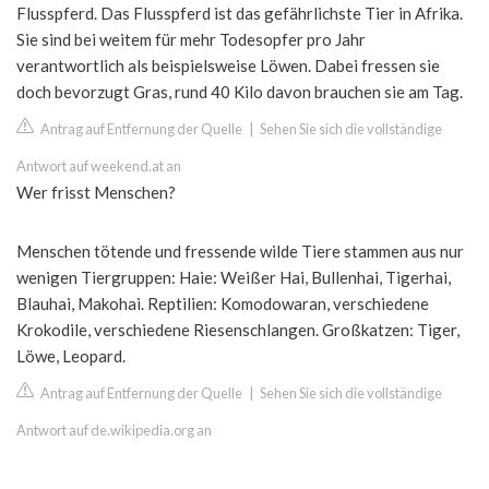
Flusspferd. Das Flusspferd ist das gefährlichste Tier in Afrika.
Sie sind bei weitem für mehr Todesopfer pro Jahr
verantwortlich als beispielsweise Löwen. Dabei fressen sie
doch bevorzugt Gras, rund 40 Kilo davon brauchen sie am Tag.
Antrag auf Entfernung der Quelle
|
Sehen Sie sich die vollständige
Antwort auf weekend.at an
Wer frisst Menschen?
Menschen tötende und fressende wilde Tiere stammen aus nur
wenigen Tiergruppen: Haie: Weißer Hai, Bullenhai, Tigerhai,
Blauhai, Makohai. Reptilien: Komodowaran, verschiedene
Krokodile, verschiedene Riesenschlangen. Großkatzen: Tiger,
Löwe, Leopard.
Antrag auf Entfernung der Quelle
|
Sehen Sie sich die vollständige
Antwort auf de.wikipedia.org an