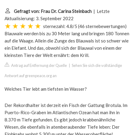
Gefragt von: Frau Dr. Carina Steinbach
| Letzte
Aktualisierung: 3. September 2022
sternezahl: 4.8/5
(
46 sternebewertungen
)
Blauwale werden bis zu 30 Meter lang und bringen 180 Tonnen
auf die Waage. Allein die Zunge des Blauwals ist so schwer wie
ein Elefant. Und das, obwohl sich der Blauwal von einem der
kleinsten Tiere der Welt ernährt: dem Krill.
Antrag auf Entfernung der Quelle
|
Sehen Sie sich die vollständige
Antwort auf greenpeace.org an
Welches Tier lebt am tiefsten im Wasser?
Der Rekordhalter ist derzeit ein Fisch der Gattung Brotula. Im
Puerto-Rico-Graben im Atlantischen Ozean hat man ihn in
8.370 m Tiefe gefunden. Es gibt jedoch krabbenähnliche
Wesen, die ebenfalls in atemberaubender Tiefe leben: Der
Flohkrebs wohnt 5.300 m unter der Wasseroberfläche!