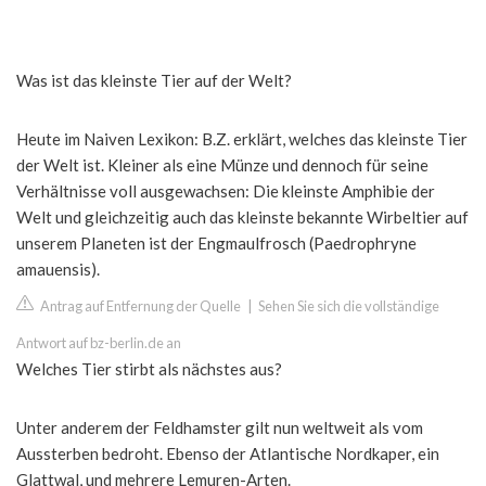
Was ist das kleinste Tier auf der Welt?
Heute im Naiven Lexikon: B.Z. erklärt, welches das kleinste Tier
der Welt ist. Kleiner als eine Münze und dennoch für seine
Verhältnisse voll ausgewachsen: Die kleinste Amphibie der
Welt und gleichzeitig auch das kleinste bekannte Wirbeltier auf
unserem Planeten ist der Engmaulfrosch (Paedrophryne
amauensis).
Antrag auf Entfernung der Quelle
|
Sehen Sie sich die vollständige
Antwort auf bz-berlin.de an
Welches Tier stirbt als nächstes aus?
Unter anderem der Feldhamster gilt nun weltweit als vom
Aussterben bedroht. Ebenso der Atlantische Nordkaper, ein
Glattwal, und mehrere Lemuren-Arten.