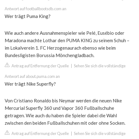
Antwort auf footballbootsdb.com an
Wer trägt Puma King?
Wie auch andere Ausnahmenspieler wie Pelé, Eusébio oder
Maradona machte Lothar den PUMA KING zu seinem Schuh –
im Lokalverein 1. FC Herzogenaurach ebenso wie beim
Bundesligisten Borussia Mönchengladbach.
Antrag auf Entfernung der Quelle
|
Sehen Sie sich die vollständige
Antwort auf about.puma.com an
Wer trägt Nike Superfly?
Von Cristiano Ronaldo bis Neymar werden die neuen Nike
Mercurial Superfly 360 und Vapor 360 Fußballschuhe
getragen. Wie auch du haben die Spieler dabei die Wahl
zwischen den beiden Fußballschuhen mit oder ohne Socken.
Antrag auf Entfernung der Quelle
|
Sehen Sie sich die vollständige