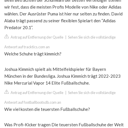
Beim Betrachten der Schuhwahl der besten Verteidiger stellen
wir fest, dass die meisten Profis Modelle von Nike oder Adidas
wählen. Der Ausrüster Puma ist hier nur selten zu finden. David
Alaba trägt passend zu seiner flexiblen Spielart den “Adidas
Predator 20.1”.
Antrag auf Entfernung der Quelle
|
Sehen Sie sich die vollständige
Antwort auf tracktics.com an
Welche Schuhe trägt kimmich?
Joshua Kimmich spielt als Mittelfeldspieler für Bayern
München in der Bundesliga. Joshua Kimmich trägt 2022-2023
Nike Mercurial Vapor 14 Elite Fußballschuhe.
Antrag auf Entfernung der Quelle
|
Sehen Sie sich die vollständige
Antwort auf footballbootsdb.com an
Wie viel kosten die teuersten Fußballschuhe?
Was Profi-Kicker tragen Die teuersten Fußballschuhe der Welt