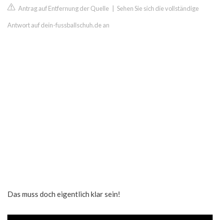
Antrag auf Entfernung der Quelle
|
Sehen Sie sich die vollständige
Antwort auf dein-fussballschuh.de an
Das muss doch eigentlich klar sein!