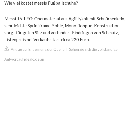
Wie viel kostet messis Fußballschuhe?
Messi 16.1 FG: Obermaterial aus Agilityknit mit Schnürsenkeln,
sehr leichte Sprintframe-Sohle, Mono-Tongue-Konstruktion
sorgt für guten Sitz und verhindert Eindringen von Schmutz,
Listenpreis bei Verkaufsstart circa 220 Euro.
Antrag auf Entfernung der Quelle
|
Sehen Sie sich die vollständige
Antwort auf idealo.de an