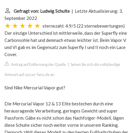
Gefragt von: Ludwig Schulte
| Letzte Aktualisierung: 3.
September 2022
sternezahl: 4.9/5
(
22 sternebewertungen
)
Der einzige Unterschied ist mittlerweile, dass der Superfly eine
Carbonsohle hat und demnach etwas leichter ist. Beim Vapor V
und VI gab es im Gegensatz zum Superfly I und II noch ein Lace
Cover.
Antrag auf Entfernung der Quelle
|
Sehen Sie sich die vollständige
Antwort auf soccer-fans.de an
Sind Nike Mercurial Vapor gut?
Die Mercurial Vapor 12 & 13 Elite bestechen durch eine
herausragende Verarbeitung, geringes Gewicht und super
Passform. Gäbe es nicht schon das Nachfolger-Modell, lägen
diese Schuhe sicher noch weiter vorne in unserem Ranking.
Dennoch zählt dieses Modell zu den besten Fußballschuhen der