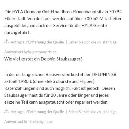
Die HYLA Germany GmbH hat ihren Firmenhauptsitz in 70794
Filderstadt. Von dort aus werden auf über 700 m2 Mitarbeiter
ausgebildet, und auch der Service für die HYLA Geräte
durchgeführt.
Antrag auf Entfernung der Quelle
|
Sehen Sie sich die vollständige
Antwort auf hyla-germany.de an
Wie viel kostet ein Delphin Staubsauger?
In der umfangreichen Basisversion kostet der DELPHIN S8
aktuell 1980 € (ohne Elektrobürste und Flipper).
Ratenzahlungen sind auch möglich. Fakt ist jedoch: Diesen
Staubsauger hast du für 20 Jahre oder länger und jedes
einzelne Teil kann ausgetauscht oder repariert werden.
Antrag auf Entfernung der Quelle
|
Sehen Sie sich die vollständige
Antwort auf breifreibaby.de an