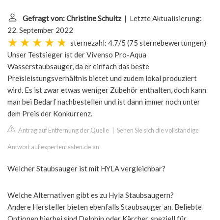
Gefragt von: Christine Schultz
| Letzte Aktualisierung:
22. September 2022
sternezahl: 4.7/5
(
75 sternebewertungen
)
Unser Testsieger ist der Vivenso Pro-Aqua
Wasserstaubsauger, da er einfach das beste
Preisleistungsverhältnis bietet und zudem lokal produziert
wird. Es ist zwar etwas weniger Zubehör enthalten, doch kann
man bei Bedarf nachbestellen und ist dann immer noch unter
dem Preis der Konkurrenz.
Antrag auf Entfernung der Quelle
|
Sehen Sie sich die vollständige
Antwort auf expertentesten.de an
Welcher Staubsauger ist mit HYLA vergleichbar?
Welche Alternativen gibt es zu Hyla Staubsaugern?
Andere Hersteller bieten ebenfalls Staubsauger an. Beliebte
Optionen hierbei sind Delphin oder Kärcher, speziell für