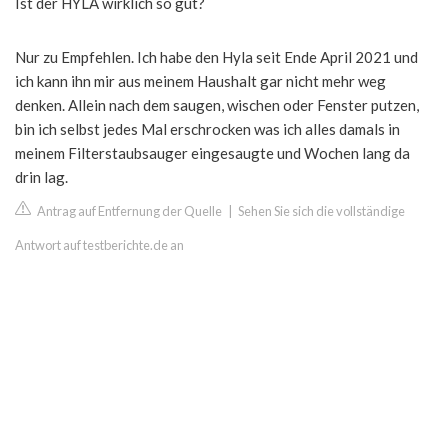
Ist der HYLA wirklich so gut?
Nur zu Empfehlen. Ich habe den Hyla seit Ende April 2021 und
ich kann ihn mir aus meinem Haushalt gar nicht mehr weg
denken. Allein nach dem saugen, wischen oder Fenster putzen,
bin ich selbst jedes Mal erschrocken was ich alles damals in
meinem Filterstaubsauger eingesaugte und Wochen lang da
drin lag.
Antrag auf Entfernung der Quelle
|
Sehen Sie sich die vollständige
Antwort auf testberichte.de an