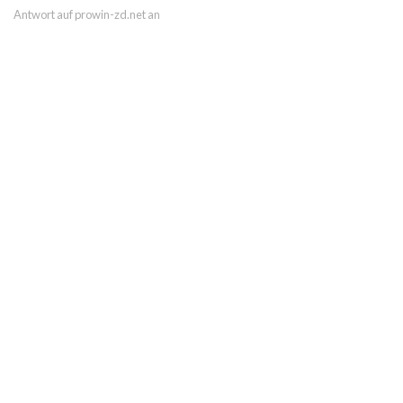
Antwort auf prowin-zd.net an