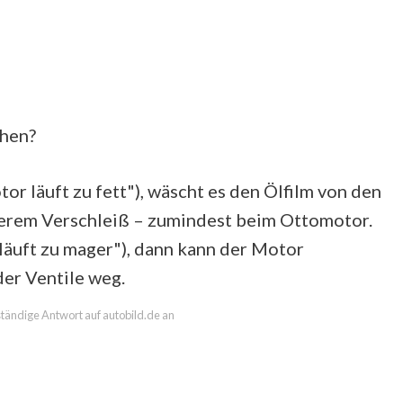
chen?
or läuft zu fett"), wäscht es den Ölfilm von den
erem Verschleiß – zumindest beim Ottomotor.
läuft zu mager"), dann kann der Motor
er Ventile weg.
lständige Antwort auf autobild.de an