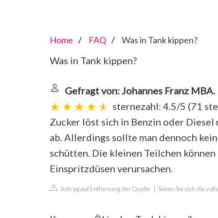
Home
FAQ
Was in Tank kippen?
Was in Tank kippen?
Gefragt von: Johannes Franz MBA.
sternezahl: 4.5/5
(
71 st
Zucker löst sich in Benzin oder Diesel
ab. Allerdings sollte man dennoch kei
schütten. Die kleinen Teilchen können
Einspritzdüsen verursachen.
Antrag auf Entfernung der Quelle
|
Sehen Sie sich die vol