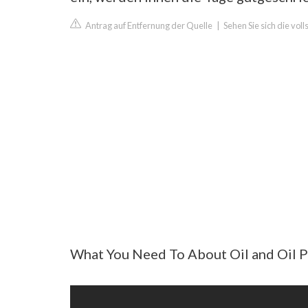
Antrag auf Entfernung der Quelle
|
Sehen Sie sich die vol
What You Need To About Oil and Oil Pr