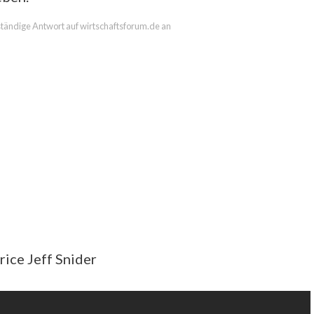
lständige Antwort auf wirtschaftsforum.de an
ice Jeff Snider