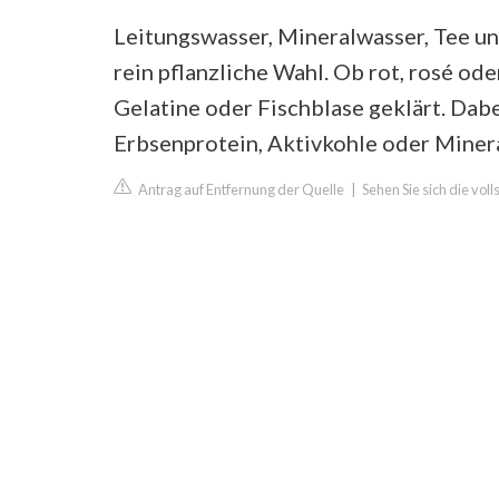
Leitungswasser, Mineralwasser, Tee und
rein pflanzliche Wahl. Ob rot, rosé od
Gelatine oder Fischblase geklärt. Dabe
Erbsenprotein, Aktivkohle oder Miner
Antrag auf Entfernung der Quelle
|
Sehen Sie sich die vol