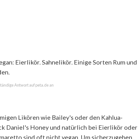
egan: Eierlikör. Sahnelikör. Einige Sorten Rum und
den.
lständige Antwort auf peta.de an
emigen Likören wie Bailey's oder den Kahlua-
ck Daniel's Honey und natürlich bei Eierlikör oder
maretto sind oft nicht vegan. Um sicherzugehen