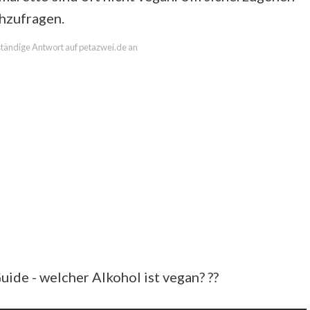
chzufragen.
lständige Antwort auf petazwei.de an
e - welcher Alkohol ist vegan? ??