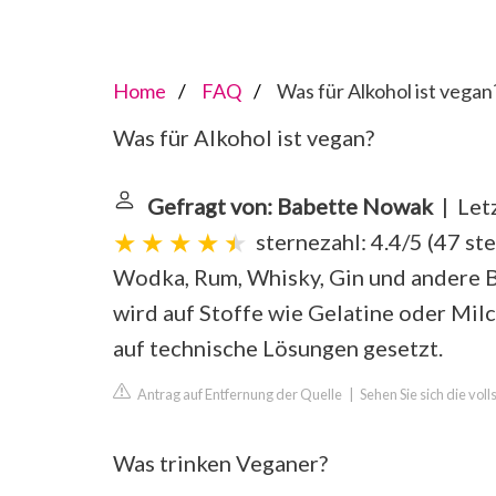
Home
FAQ
Was für Alkohol ist vegan
Was für Alkohol ist vegan?
Gefragt von: Babette Nowak
| Letz
sternezahl: 4.4/5
(
47 st
Wodka, Rum, Whisky, Gin und andere Br
wird auf Stoffe wie Gelatine oder Mil
auf technische Lösungen gesetzt.
Antrag auf Entfernung der Quelle
|
Sehen Sie sich die vol
Was trinken Veganer?