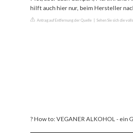
hilft auch hier nur, beim Hersteller na
Antrag auf Entfernung der Quelle
|
Sehen Sie sich die vol
? How to: VEGANER ALKOHOL - ein Guid