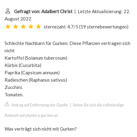
Gefragt von: Adalbert Christ
| Letzte Aktualisierung: 22.
August 2022
sternezahl: 4.7/5
(
19 sternebewertungen
)
Schlechte Nachbarn für Gurken: Diese Pflanzen vertragen sich
nicht
Kartoffel (Solanum tuberosum)
Kürbis (Cucurbita)
Paprika (Capsicum annuum)
Radieschen (Raphanus sativus)
Zucchini.
Tomaten.
Antrag auf Entfernung der Quelle
|
Sehen Sie sich die vollständige
Antwort auf plantura.garden an
Was verträgt sich nicht mit Gurken?