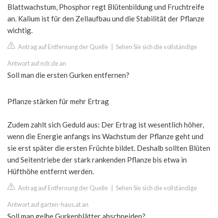
Blattwachstum, Phosphor regt Blütenbildung und Fruchtreife
an. Kalium ist für den Zellaufbau und die Stabilität der Pflanze
wichtig.
Antrag auf Entfernung der Quelle
|
Sehen Sie sich die vollständige
Antwort auf ndr.de an
Soll man die ersten Gurken entfernen?
Pflanze stärken für mehr Ertrag
Zudem zahlt sich Geduld aus: Der Ertrag ist wesentlich höher,
wenn die Energie anfangs ins Wachstum der Pflanze geht und
sie erst später die ersten Früchte bildet. Deshalb sollten Blüten
und Seitentriebe der stark rankenden Pflanze bis etwa in
Hüfthöhe entfernt werden.
Antrag auf Entfernung der Quelle
|
Sehen Sie sich die vollständige
Antwort auf garten-haus.at an
Soll man gelbe Gurkenblätter abschneiden?