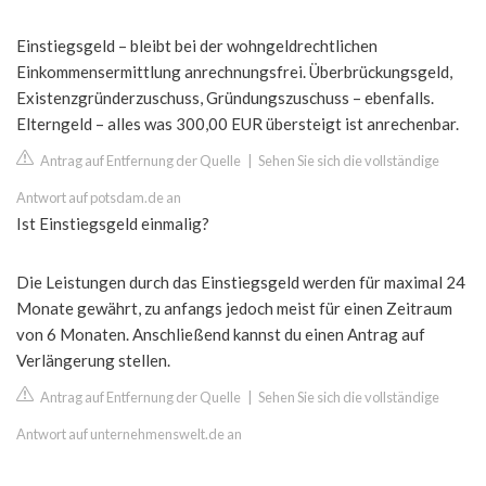
Einstiegsgeld – bleibt bei der wohngeldrechtlichen
Einkommensermittlung anrechnungsfrei. Überbrückungsgeld,
Existenzgründerzuschuss, Gründungszuschuss – ebenfalls.
Elterngeld – alles was 300,00 EUR übersteigt ist anrechenbar.
Antrag auf Entfernung der Quelle
|
Sehen Sie sich die vollständige
Antwort auf potsdam.de an
Ist Einstiegsgeld einmalig?
Die Leistungen durch das Einstiegsgeld werden für maximal 24
Monate gewährt, zu anfangs jedoch meist für einen Zeitraum
von 6 Monaten. Anschließend kannst du einen Antrag auf
Verlängerung stellen.
Antrag auf Entfernung der Quelle
|
Sehen Sie sich die vollständige
Antwort auf unternehmenswelt.de an