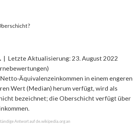
Oberschicht?
.
| Letzte Aktualisierung: 23. August 2022
ernebewertungen
)
in Netto-Äquivalenzeinkommen in einem engeren
ren Wert (Median) herum verfügt, wird als
icht bezeichnet; die Oberschicht verfügt über
Einkommen.
lständige Antwort auf de.wikipedia.org an