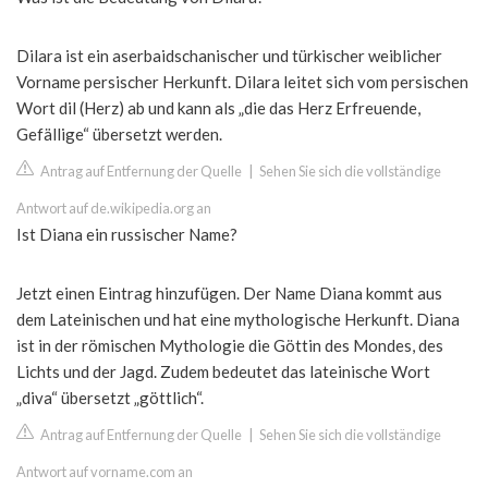
Dilara ist ein aserbaidschanischer und türkischer weiblicher
Vorname persischer Herkunft. Dilara leitet sich vom persischen
Wort dil (Herz) ab und kann als „die das Herz Erfreuende,
Gefällige“ übersetzt werden.
Antrag auf Entfernung der Quelle
|
Sehen Sie sich die vollständige
Antwort auf de.wikipedia.org an
Ist Diana ein russischer Name?
Jetzt einen Eintrag hinzufügen. Der Name Diana kommt aus
dem Lateinischen und hat eine mythologische Herkunft. Diana
ist in der römischen Mythologie die Göttin des Mondes, des
Lichts und der Jagd. Zudem bedeutet das lateinische Wort
„diva“ übersetzt „göttlich“.
Antrag auf Entfernung der Quelle
|
Sehen Sie sich die vollständige
Antwort auf vorname.com an