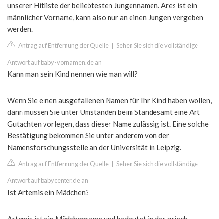
unserer Hitliste der beliebtesten Jungennamen. Ares ist ein
männlicher Vorname, kann also nur an einen Jungen vergeben
werden.
Antrag auf Entfernung der Quelle
|
Sehen Sie sich die vollständige
Antwort auf baby-vornamen.de an
Kann man sein Kind nennen wie man will?
Wenn Sie einen ausgefallenen Namen für Ihr Kind haben wollen,
dann müssen Sie unter Umständen beim Standesamt eine Art
Gutachten vorlegen, dass dieser Name zulässig ist. Eine solche
Bestätigung bekommen Sie unter anderem von der
Namensforschungsstelle an der Universität in Leipzig.
Antrag auf Entfernung der Quelle
|
Sehen Sie sich die vollständige
Antwort auf babycenter.de an
Ist Artemis ein Mädchen?
Artemis ist ein Mädchenname und bedeutet in der griech.