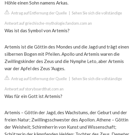
Höhle einen Sohn namens Arkas.
Antrag auf Entfernung der Quelle
|
Sehen Sie sich die vollständige
Antwort auf griechische-mythologie.fandom.com an
Was ist das Symbol von Artemis?
Artemis ist die Göttin des Mondes und die Jagd und trägt einen
silbernen Bogen mit Pfeilen. Apollo und Artemis waren die
Zwillingskinder des Zeus und die Nymphe Leto, aber Artemis
war der Apfel des Zeus 'Auges.
Antrag auf Entfernung der Quelle
|
Sehen Sie sich die vollständige
Antwort auf storyboardthat.com an
Was für ein Gott ist Artemis?
Artemis – Göttin der Jagd, des Wachstums, der Geburt und der
freien Natur; Zwillingsschwester des Apollon. Athene – Göttin
der Weisheit; Schirmherrin von Kunst und Wissenschaft;
Schützerin der kämpfenden Helden; Tochter des Zeus. Demeter