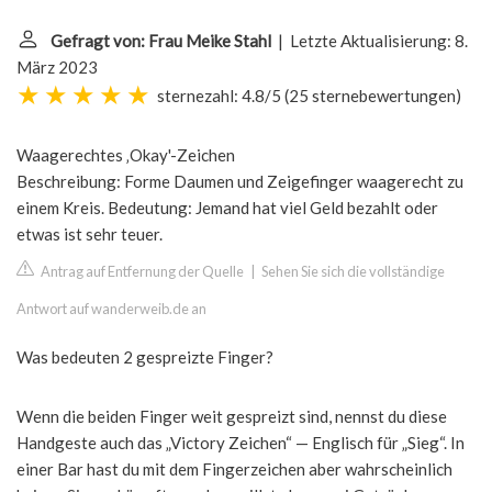
Gefragt von: Frau Meike Stahl
| Letzte Aktualisierung: 8.
März 2023
sternezahl: 4.8/5
(
25 sternebewertungen
)
Waagerechtes ‚Okay'-Zeichen
Beschreibung: Forme Daumen und Zeigefinger waagerecht zu
einem Kreis. Bedeutung: Jemand hat viel Geld bezahlt oder
etwas ist sehr teuer.
Antrag auf Entfernung der Quelle
|
Sehen Sie sich die vollständige
Antwort auf wanderweib.de an
Was bedeuten 2 gespreizte Finger?
Wenn die beiden Finger weit gespreizt sind, nennst du diese
Handgeste auch das „Victory Zeichen“ — Englisch für „Sieg“. In
einer Bar hast du mit dem Fingerzeichen aber wahrscheinlich