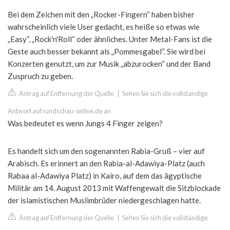
Bei dem Zeichen mit den „Rocker-Fingern“ haben bisher
wahrscheinlich viele User gedacht, es heiße so etwas wie
„Easy“, „Rock'n'Roll“ oder ähnliches. Unter Metal-Fans ist die
Geste auch besser bekannt als „Pommesgabel“. Sie wird bei
Konzerten genutzt, um zur Musik „abzurocken“ und der Band
Zuspruch zu geben.
Antrag auf Entfernung der Quelle
|
Sehen Sie sich die vollständige
Antwort auf rundschau-online.de an
Was bedeutet es wenn Jungs 4 Finger zeigen?
Es handelt sich um den sogenannten Rabia-Gruß – vier auf
Arabisch. Es erinnert an den Rabia-al-Adawiya-Platz (auch
Rabaa al-Adawiya Platz) in Kairo, auf dem das ägyptische
Militär am 14. August 2013 mit Waffengewalt die Sitzblockade
der islamistischen Muslimbrüder niedergeschlagen hatte.
Antrag auf Entfernung der Quelle
|
Sehen Sie sich die vollständige