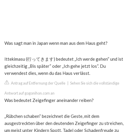
Was sagt man in Japan wenn man aus dem Haus geht?
Ittekimasu (行ってきます) bedeutet „Ich werde gehen“ und ist
gleichzeitig „Bis später“ oder „Ich gehe jetzt los“. Du
verwendest dies, wenn du das Haus verlässt.
Antrag auf Entfernung der Quelle
|
Sehen Sie sich die vollständige
Antwort auf gogonihon.com an
Was bedeutet Zeigefinger aneinander reiben?
„Rübchen schaben“ bezeichnet die Geste, mit dem
ausgestreckten über den deutenden Zeigefinger zu streichen,
um meist unter Kindern Spott, Tadel oder Schadenfreude zu