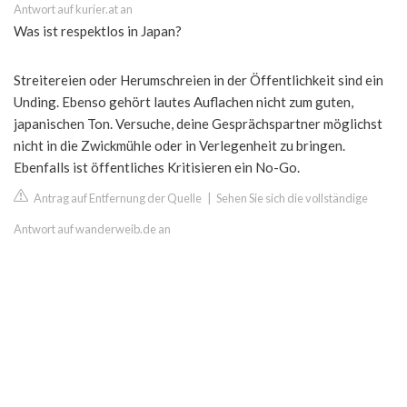
Antwort auf kurier.at an
Was ist respektlos in Japan?
Streitereien oder Herumschreien in der Öffentlichkeit sind ein
Unding. Ebenso gehört lautes Auflachen nicht zum guten,
japanischen Ton. Versuche, deine Gesprächspartner möglichst
nicht in die Zwickmühle oder in Verlegenheit zu bringen.
Ebenfalls ist öffentliches Kritisieren ein No-Go.
Antrag auf Entfernung der Quelle
|
Sehen Sie sich die vollständige
Antwort auf wanderweib.de an